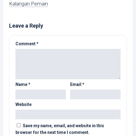
Kalangan Pemain
Leave a Reply
Comment
*
Name
*
Email
*
Website
Save my name, email, and website in this
browser for the next time I comment.