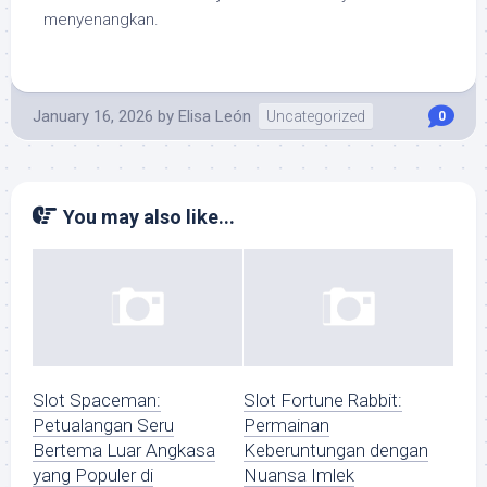
menyenangkan.
January 16, 2026
by
Elisa León
Uncategorized
0
You may also like...
Slot Spaceman:
Slot Fortune Rabbit:
Petualangan Seru
Permainan
Bertema Luar Angkasa
Keberuntungan dengan
yang Populer di
Nuansa Imlek