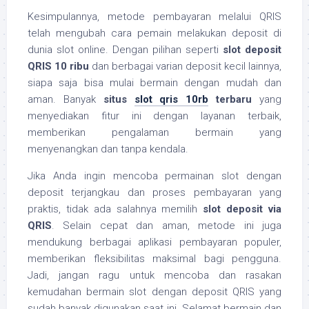
Kesimpulannya, metode pembayaran melalui QRIS
telah mengubah cara pemain melakukan deposit di
dunia slot online. Dengan pilihan seperti
slot deposit
QRIS 10 ribu
dan berbagai varian deposit kecil lainnya,
siapa saja bisa mulai bermain dengan mudah dan
aman. Banyak
situs
slot qris 10rb
terbaru
yang
menyediakan fitur ini dengan layanan terbaik,
memberikan pengalaman bermain yang
menyenangkan dan tanpa kendala.
Jika Anda ingin mencoba permainan slot dengan
deposit terjangkau dan proses pembayaran yang
praktis, tidak ada salahnya memilih
slot deposit via
QRIS
. Selain cepat dan aman, metode ini juga
mendukung berbagai aplikasi pembayaran populer,
memberikan fleksibilitas maksimal bagi pengguna.
Jadi, jangan ragu untuk mencoba dan rasakan
kemudahan bermain slot dengan deposit QRIS yang
sudah banyak digunakan saat ini. Selamat bermain dan