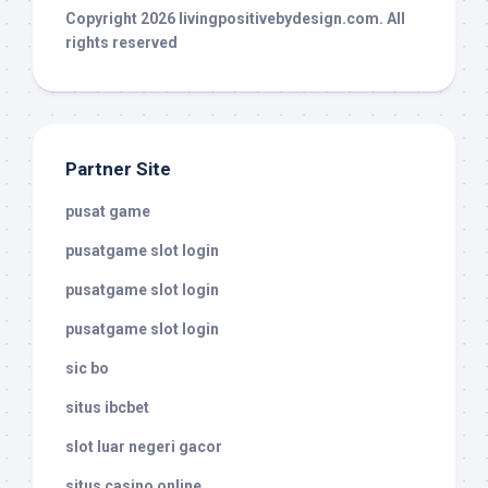
Copyright 2026
livingpositivebydesign.com
. All
rights reserved
Partner Site
pusat game
pusatgame slot login
pusatgame slot login
pusatgame slot login
sic bo
situs ibcbet
slot luar negeri gacor
situs casino online