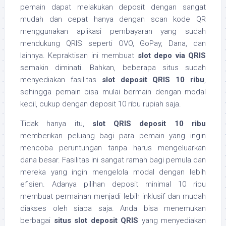
pemain dapat melakukan deposit dengan sangat
mudah dan cepat hanya dengan scan kode QR
menggunakan aplikasi pembayaran yang sudah
mendukung QRIS seperti OVO, GoPay, Dana, dan
lainnya. Kepraktisan ini membuat
slot depo via QRIS
semakin diminati. Bahkan, beberapa situs sudah
menyediakan fasilitas
slot deposit QRIS 10 ribu
,
sehingga pemain bisa mulai bermain dengan modal
kecil, cukup dengan deposit 10 ribu rupiah saja.
Tidak hanya itu,
slot QRIS deposit 10 ribu
memberikan peluang bagi para pemain yang ingin
mencoba peruntungan tanpa harus mengeluarkan
dana besar. Fasilitas ini sangat ramah bagi pemula dan
mereka yang ingin mengelola modal dengan lebih
efisien. Adanya pilihan deposit minimal 10 ribu
membuat permainan menjadi lebih inklusif dan mudah
diakses oleh siapa saja. Anda bisa menemukan
berbagai
situs slot deposit QRIS
yang menyediakan