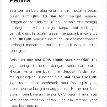
Pemula
Bagi pemain baru atau yang memiliki modal terbatas,
pilihan
slot QRIS 10 ribu
tentu sangat menarik.
Dengan deposit minimal 10 ribu, pemain bisa menguji
strategi dan keberuntungan tanpa takut kehilangan
banyak uang. Ini adalah alasan mengapa banyak situs
slot 10k QRIS
yang kini bermunculan dan menawarkan
berbagai macam permainan menarik dengan harga
terjangkau.
Selain itu, fitur
slot QRIS 10000
atau
slot QRIS 10k
juga seringkali disertai dengan bonus dan promo
khusus yang membuat nilai deposit Anda lebih
menguntungkan. Beberapa situs
slot depo 10k QRIS
juga memberikan cashback atau free spin yang
menambah peluang menang pemain. Hal ini membuat
sistem pembayaran melalui QRIS bukan hanya soal
kemudahan transaksi, tetapi juga nilai tambah yang
nyata bagi para pengguna.