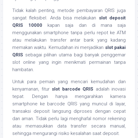
Tidak kalah penting, metode pembayaran QRIS juga
sangat fleksibel. Anda bisa melakukan
slot deposit
QRIS 10000
kapan saja dan di mana saja
menggunakan smartphone tanpa perlu repot ke ATM
atau melakukan transfer antar bank yang kadang
memakan waktu. Kemudahan ini menjadikan
slot pakai
QRIS
sebagai pilihan utama bagi banyak penggemar
slot online yang ingin menikmati permainan tanpa
hambatan.
Untuk para pemain yang mencari kemudahan dan
kenyamanan, fitur
slot barcode QRIS
adalah inovasi
tepat. Dengan hanya mengarahkan kamera
smartphone ke barcode QRIS yang muncul di layar,
transaksi deposit langsung diproses dengan cepat
dan aman. Tidak perlu lagi menghafal nomor rekening
atau memasukkan data transfer secara manual,
sehingga mengurangi risiko kesalahan saat deposit.