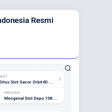
 Indonesia Resmi
NEXT
Situs Slot Gacor Orbit4D: Pilihan Tepat untuk Penggemar Slot Online
PREVIOUS
Mengenal Slot Depo 10K Gacor Gampang Menang