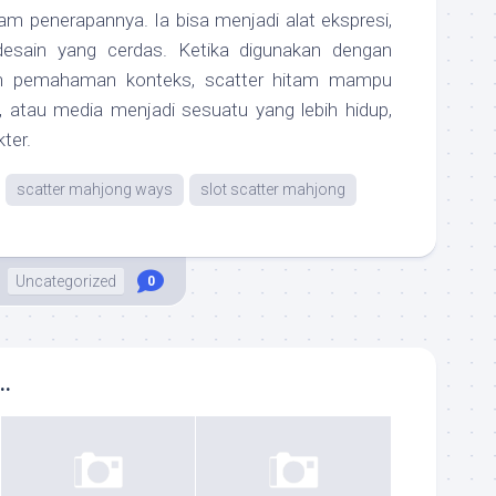
am penerapannya. Ia bisa menjadi alat ekspresi,
 desain yang cerdas. Ketika digunakan dengan
an pemahaman konteks, scatter hitam mampu
 atau media menjadi sesuatu yang lebih hidup,
kter.
scatter mahjong ways
slot scatter mahjong
Uncategorized
0
..