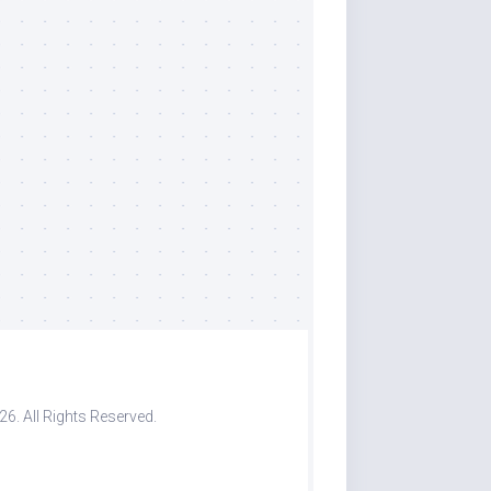
6. All Rights Reserved.