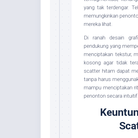
yang tak terdengar. Te
memungkinkan penonton
mereka lihat.
Di ranah desain graf
pendukung yang memperk
menciptakan tekstur,
kosong agar tidak ter
scatter hitam dapat m
tanpa harus menggunaka
mampu menciptakan ri
penonton secara intuitif
Keuntun
Sca