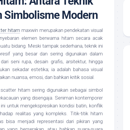
Hitam: Antara Teknik
an Simbolisme Modern
ter hitam
maxwin merupakan pendekatan visual
nyebaran elemen berwarna hitam secara acak
suatu bidang. Meski tampak sederhana, teknik ini
presif yang besar dan sering digunakan dalam
dari seni rupa, desain grafis, arsitektur, hingga
kan sekadar estetika; ia adalah bahasa visual
n nuansa, emosi, dan bahkan kritik sosial.
 scatter hitam sering digunakan sebagai simbol
kekacauan yang disengaja. Seniman kontemporer
i untuk mengekspresikan kondisi batin, konflik
erhadap realitas yang kompleks. Titik-titik hitam
s bisa menjadi representasi dari pikiran yang
gan yang berserakan, atau bahkan suara-suara