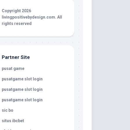
Copyright 2026
livingpositivebydesign.com
. All
rights reserved
Partner Site
pusat game
pusatgame slot login
pusatgame slot login
pusatgame slot login
sic bo
situs ibcbet