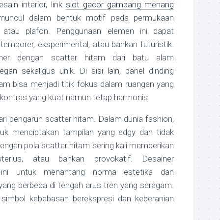
sain interior, link
slot gacor gampang menang
 muncul dalam bentuk motif pada permukaan
ng, atau plafon. Penggunaan elemen ini dapat
emporer, eksperimental, atau bahkan futuristik.
rmer dengan scatter hitam dari batu alam
an sekaligus unik. Di sisi lain, panel dinding
tam bisa menjadi titik fokus dalam ruangan yang
 kontras yang kuat namun tetap harmonis.
ari pengaruh scatter hitam. Dalam dunia fashion,
ntuk menciptakan tampilan yang edgy dan tidak
engan pola scatter hitam sering kali memberikan
sterius, atau bahkan provokatif. Desainer
 ini untuk menantang norma estetika dan
ang berbeda di tengah arus tren yang seragam.
 simbol kebebasan berekspresi dan keberanian