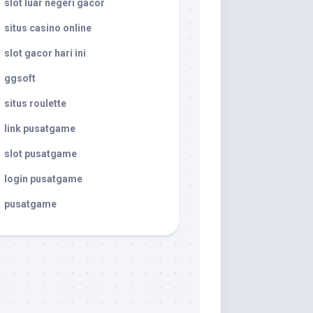
slot luar negeri gacor
situs casino online
slot gacor hari ini
ggsoft
situs roulette
link pusatgame
slot pusatgame
login pusatgame
pusatgame