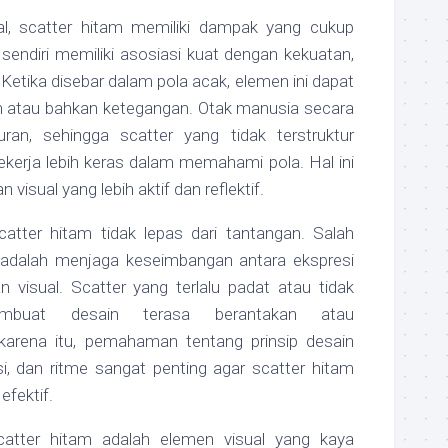
sual, scatter hitam memiliki dampak yang cukup
 sendiri memiliki asosiasi kuat dengan kekuatan,
 Ketika disebar dalam pola acak, elemen ini dapat
 atau bahkan ketegangan. Otak manusia secara
uran, sehingga scatter yang tidak terstruktur
erja lebih keras dalam memahami pola. Hal ini
isual yang lebih aktif dan reflektif.
tter hitam tidak lepas dari tantangan. Salah
adalah menjaga keseimbangan antara ekspresi
n visual. Scatter yang terlalu padat atau tidak
embuat desain terasa berantakan atau
arena itu, pemahaman tentang prinsip desain
si, dan ritme sangat penting agar scatter hitam
efektif.
catter hitam adalah elemen visual yang kaya