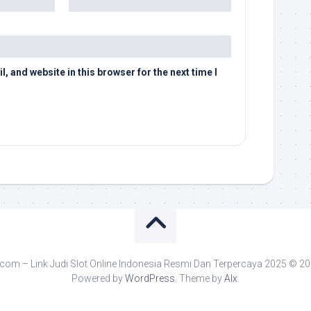
 and website in this browser for the next time I
.com – Link Judi Slot Online Indonesia Resmi Dan Terpercaya 2025 © 202
Powered by
WordPress
. Theme by
Alx
.