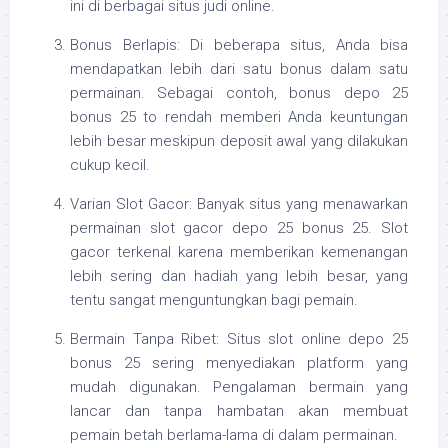
ini di berbagai situs judi online.
Bonus Berlapis: Di beberapa situs, Anda bisa
mendapatkan lebih dari satu bonus dalam satu
permainan. Sebagai contoh, bonus depo 25
bonus 25 to rendah memberi Anda keuntungan
lebih besar meskipun deposit awal yang dilakukan
cukup kecil.
Varian Slot Gacor: Banyak situs yang menawarkan
permainan slot gacor depo 25 bonus 25. Slot
gacor terkenal karena memberikan kemenangan
lebih sering dan hadiah yang lebih besar, yang
tentu sangat menguntungkan bagi pemain.
Bermain Tanpa Ribet: Situs slot online depo 25
bonus 25 sering menyediakan platform yang
mudah digunakan. Pengalaman bermain yang
lancar dan tanpa hambatan akan membuat
pemain betah berlama-lama di dalam permainan.