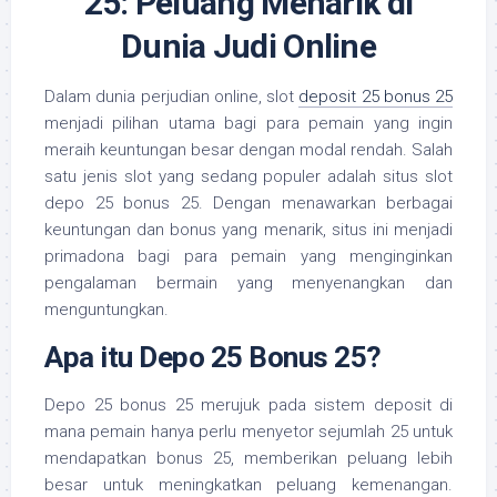
25: Peluang Menarik di
Dunia Judi Online
Dalam dunia perjudian online, slot
deposit 25 bonus 25
menjadi pilihan utama bagi para pemain yang ingin
meraih keuntungan besar dengan modal rendah. Salah
satu jenis slot yang sedang populer adalah situs slot
depo 25 bonus 25. Dengan menawarkan berbagai
keuntungan dan bonus yang menarik, situs ini menjadi
primadona bagi para pemain yang menginginkan
pengalaman bermain yang menyenangkan dan
menguntungkan.
Apa itu Depo 25 Bonus 25?
Depo 25 bonus 25 merujuk pada sistem deposit di
mana pemain hanya perlu menyetor sejumlah 25 untuk
mendapatkan bonus 25, memberikan peluang lebih
besar untuk meningkatkan peluang kemenangan.