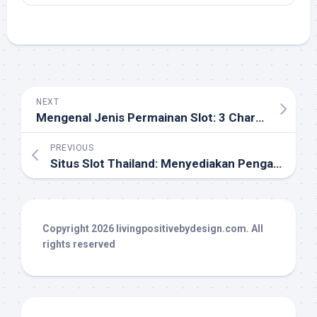
NEXT
Mengenal Jenis Permainan Slot: 3 Charge Buffalo
PREVIOUS
Situs Slot Thailand: Menyediakan Pengalaman Bermain Terbaik
Copyright 2026
livingpositivebydesign.com
. All
rights reserved