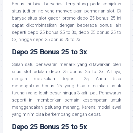
Bonus ini bisa bervariasi tergantung pada kebijakan
situs judi online yang menyediakan permainan slot. Di
banyak situs slot gacor, promo depo 25 bonus 25 ini
dapat dikombinasikan dengan beberapa bonus lain
seperti depo 25 bonus 25 to 3x, depo 25 bonus 25 to
5x, hingga depo 25 bonus 25 to 7x.
Depo 25 Bonus 25 to 3x
Salah satu penawaran menarik yang ditawarkan oleh
situs slot adalah depo 25 bonus 25 to 3x. Artinya,
dengan melakukan deposit 25, Anda bisa
mendapatkan bonus 25 yang bisa dimainkan untuk
taruhan yang lebih besar hingga 3 kali lipat. Penawaran
seperti ini memberikan pemain kesempatan untuk
menggandakan peluang menang, karena modal awal
yang minim bisa berkembang dengan cepat.
Depo 25 Bonus 25 to 5x