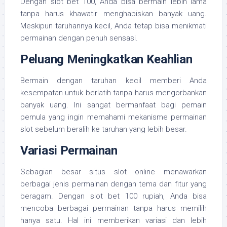
Dengan slot bet 100, Anda bisa bermain lebih lama
tanpa harus khawatir menghabiskan banyak uang.
Meskipun taruhannya kecil, Anda tetap bisa menikmati
permainan dengan penuh sensasi.
Peluang Meningkatkan Keahlian
Bermain dengan taruhan kecil memberi Anda
kesempatan untuk berlatih tanpa harus mengorbankan
banyak uang. Ini sangat bermanfaat bagi pemain
pemula yang ingin memahami mekanisme permainan
slot sebelum beralih ke taruhan yang lebih besar.
Variasi Permainan
Sebagian besar situs slot online menawarkan
berbagai jenis permainan dengan tema dan fitur yang
beragam. Dengan slot bet 100 rupiah, Anda bisa
mencoba berbagai permainan tanpa harus memilih
hanya satu. Hal ini memberikan variasi dan lebih