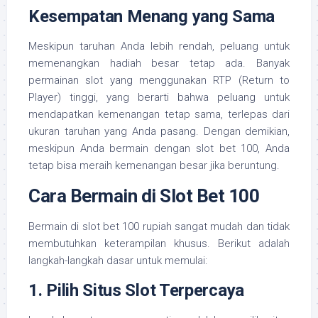
Kesempatan Menang yang Sama
Meskipun taruhan Anda lebih rendah, peluang untuk
memenangkan hadiah besar tetap ada. Banyak
permainan slot yang menggunakan RTP (Return to
Player) tinggi, yang berarti bahwa peluang untuk
mendapatkan kemenangan tetap sama, terlepas dari
ukuran taruhan yang Anda pasang. Dengan demikian,
meskipun Anda bermain dengan slot bet 100, Anda
tetap bisa meraih kemenangan besar jika beruntung.
Cara Bermain di Slot Bet 100
Bermain di slot bet 100 rupiah sangat mudah dan tidak
membutuhkan keterampilan khusus. Berikut adalah
langkah-langkah dasar untuk memulai:
1. Pilih Situs Slot Terpercaya