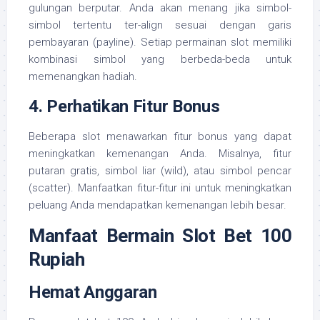
gulungan berputar. Anda akan menang jika simbol-
simbol tertentu ter-align sesuai dengan garis
pembayaran (payline). Setiap permainan slot memiliki
kombinasi simbol yang berbeda-beda untuk
memenangkan hadiah.
4. Perhatikan Fitur Bonus
Beberapa slot menawarkan fitur bonus yang dapat
meningkatkan kemenangan Anda. Misalnya, fitur
putaran gratis, simbol liar (wild), atau simbol pencar
(scatter). Manfaatkan fitur-fitur ini untuk meningkatkan
peluang Anda mendapatkan kemenangan lebih besar.
Manfaat Bermain Slot Bet 100
Rupiah
Hemat Anggaran