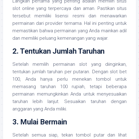
Langkah pertama yang penting adalah memilih situs
slot online yang terpercaya dan aman. Pastikan situs
tersebut memiliki lisensi resmi dan menawarkan
permainan dari provider ternama. Hal ini penting untuk
memastikan bahwa permainan yang Anda mainkan adil
dan memiliki peluang kemenangan yang wajar.
2. Tentukan Jumlah Taruhan
Setelah memilih permainan slot yang diinginkan,
tentukan jumlah taruhan per putaran. Dengan slot bet
100, Anda hanya perlu menekan tombol untuk
memasang taruhan 100 rupiah, tetapi beberapa
permainan memungkinkan Anda untuk menyesuaikan
taruhan lebih lanjut. Sesuaikan taruhan dengan
anggaran yang Anda miliki.
3. Mulai Bermain
Setelah semua siap, tekan tombol putar dan lihat