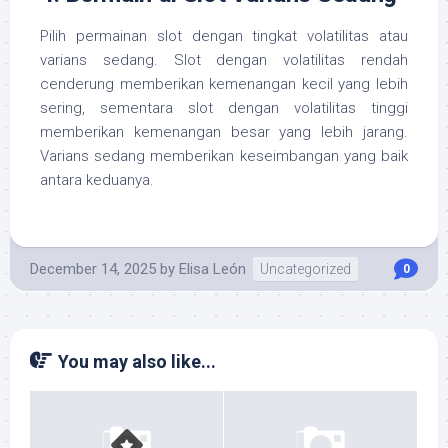
Pilih permainan slot dengan tingkat volatilitas atau
varians sedang. Slot dengan volatilitas rendah
cenderung memberikan kemenangan kecil yang lebih
sering, sementara slot dengan volatilitas tinggi
memberikan kemenangan besar yang lebih jarang.
Varians sedang memberikan keseimbangan yang baik
antara keduanya.
December 14, 2025
by
Elisa León
Uncategorized
0
You may also like...