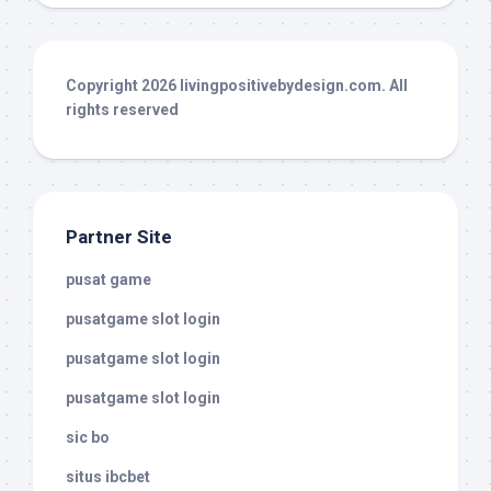
Copyright 2026
livingpositivebydesign.com
. All
rights reserved
Partner Site
pusat game
pusatgame slot login
pusatgame slot login
pusatgame slot login
sic bo
situs ibcbet