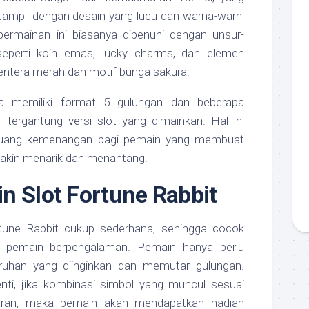
tampil dengan desain yang lucu dan warna-warni
permainan ini biasanya dipenuhi dengan unsur-
seperti koin emas, lucky charms, dan elemen
 lentera merah dan motif bunga sakura.
ya memiliki format 5 gulungan dan beberapa
i tergantung versi slot yang dimainkan. Hal ini
eluang kemenangan bagi pemain yang membuat
akin menarik dan menantang.
n Slot Fortune Rabbit
tune Rabbit cukup sederhana, sehingga cocok
 pemain berpengalaman. Pemain hanya perlu
ruhan yang diinginkan dan memutar gulungan.
nti, jika kombinasi simbol yang muncul sesuai
aran, maka pemain akan mendapatkan hadiah