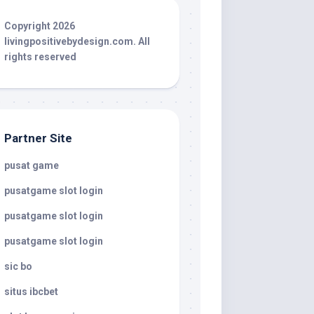
Copyright 2026
livingpositivebydesign.com
. All
rights reserved
Partner Site
pusat game
pusatgame slot login
pusatgame slot login
pusatgame slot login
sic bo
situs ibcbet