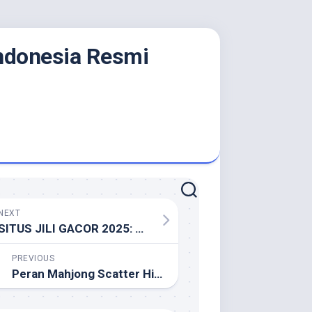
 Indonesia Resmi
NEXT
SITUS JILI GACOR 2025: SLOT ONLINE DENGAN PELUANG MENANG TINGGI
PREVIOUS
Peran Mahjong Scatter Hitam dalam Meningkatkan Peluang Menang