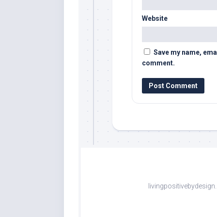
Website
Save my name, email,
comment.
livingpositivebydesign