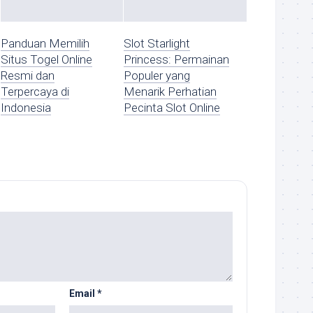
Panduan Memilih
Slot Starlight
Situs Togel Online
Princess: Permainan
Resmi dan
Populer yang
Terpercaya di
Menarik Perhatian
Indonesia
Pecinta Slot Online
Email
*