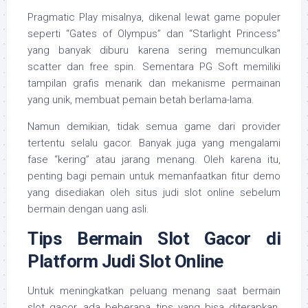
Pragmatic Play misalnya, dikenal lewat game populer
seperti “Gates of Olympus” dan “Starlight Princess”
yang banyak diburu karena sering memunculkan
scatter dan free spin. Sementara PG Soft memiliki
tampilan grafis menarik dan mekanisme permainan
yang unik, membuat pemain betah berlama-lama.
Namun demikian, tidak semua game dari provider
tertentu selalu gacor. Banyak juga yang mengalami
fase “kering” atau jarang menang. Oleh karena itu,
penting bagi pemain untuk memanfaatkan fitur demo
yang disediakan oleh situs judi slot online sebelum
bermain dengan uang asli.
Tips Bermain Slot Gacor di
Platform Judi Slot Online
Untuk meningkatkan peluang menang saat bermain
slot gacor, ada beberapa tips yang bisa diterapkan.