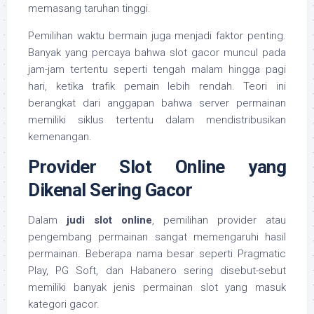
memasang taruhan tinggi.
Pemilihan waktu bermain juga menjadi faktor penting.
Banyak yang percaya bahwa slot gacor muncul pada
jam-jam tertentu seperti tengah malam hingga pagi
hari, ketika trafik pemain lebih rendah. Teori ini
berangkat dari anggapan bahwa server permainan
memiliki siklus tertentu dalam mendistribusikan
kemenangan.
Provider Slot Online yang
Dikenal Sering Gacor
Dalam
judi slot online
, pemilihan provider atau
pengembang permainan sangat memengaruhi hasil
permainan. Beberapa nama besar seperti Pragmatic
Play, PG Soft, dan Habanero sering disebut-sebut
memiliki banyak jenis permainan slot yang masuk
kategori gacor.