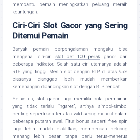
membantu pemain meningkatkan peluang meraih
keuntungan.
Ciri-Ciri Slot Gacor yang Sering
Ditemui Pemain
Banyak pemain berpengalaman mengaku bisa
mengenali ciri-ciri
slot bet 100 perak
gacor dari
beberapa indikator. Salah satu ciri utamanya adalah
RTP yang tinggi. Mesin slot dengan RTP di atas 95%
biasanya dianggap lebih mudah memberikan
kemenangan dibandingkan slot dengan RTP rendah.
Selain itu, slot gacor juga memiliki pola permainan
yang tidak terlalu “ngaret”, artinya simbol-simbol
penting seperti scatter atau wild sering muncul dalam
beberapa putaran awal. Fitur bonus seperti free spin
juga lebih mudah diaktifkan, memberikan peluang
menang lebih besar tanpa perlu terus-menerus