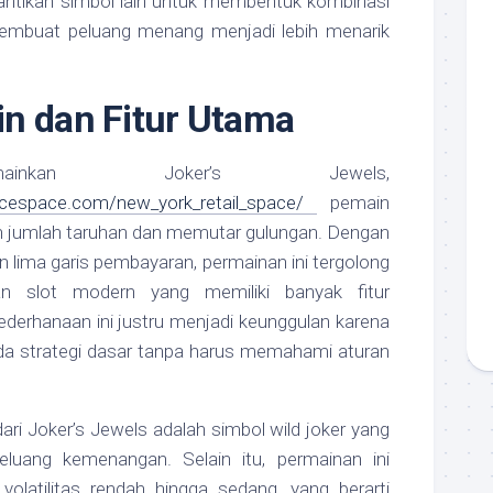
antikan simbol lain untuk membentuk kombinasi
embuat peluang menang menjadi lebih menarik
n dan Fitur Utama
inkan Joker’s Jewels,
ficespace.com/new_york_retail_space/
pemain
n jumlah taruhan dan memutar gulungan. Dengan
n lima garis pembayaran, permainan ini tergolong
an slot modern yang memiliki banyak fitur
erhanaan ini justru menjadi keunggulan karena
da strategi dasar tanpa harus memahami aturan
dari Joker’s Jewels adalah simbol wild joker yang
luang kemenangan. Selain itu, permainan ini
 volatilitas rendah hingga sedang, yang berarti