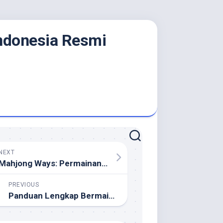
 Indonesia Resmi
NEXT
Mahjong Ways: Permainan Tradisi yang Tetap Relevan
PREVIOUS
Panduan Lengkap Bermain di Agen Sbobet88 Resmi