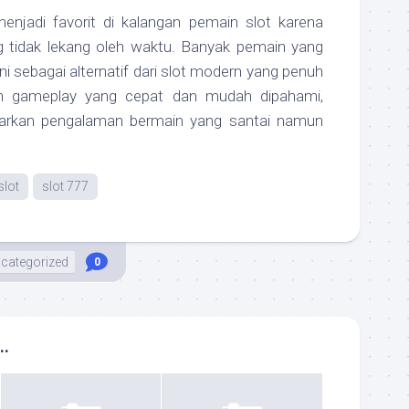
enjadi favorit di kalangan pemain slot karena
 tidak lekang oleh waktu. Banyak pemain yang
i sebagai alternatif dari slot modern yang penuh
an gameplay yang cepat dan mudah dipahami,
arkan pengalaman bermain yang santai namun
slot
slot 777
categorized
0
..