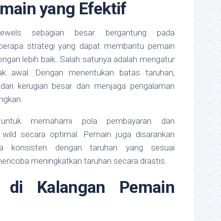
rmain yang Efektif
Jewels sebagian besar bergantung pada
eberapa strategi yang dapat membantu pemain
ngan lebih baik. Salah satunya adalah mengatur
ak awal. Dengan menentukan batas taruhan,
dari kerugian besar dan menjaga pengalaman
ngkan.
ng untuk memahami pola pembayaran dan
wild secara optimal. Pemain juga disarankan
ra konsisten dengan taruhan yang sesuai
encoba meningkatkan taruhan secara drastis.
as di Kalangan Pemain