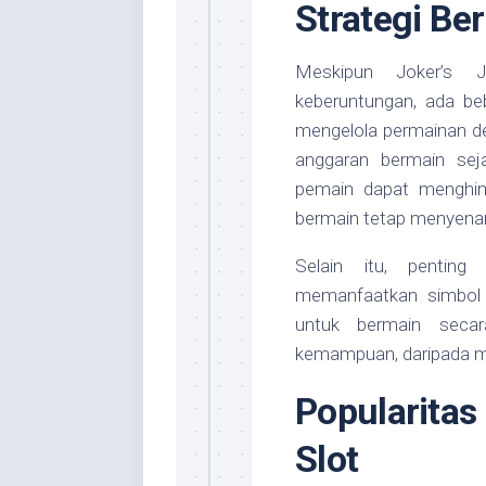
Strategi Be
Meskipun Joker’s 
keberuntungan, ada b
mengelola permainan de
anggaran bermain sej
pemain dapat menghin
bermain tetap menyena
Selain itu, penti
memanfaatkan simbol 
untuk bermain seca
kemampuan, daripada m
Popularit
Slot