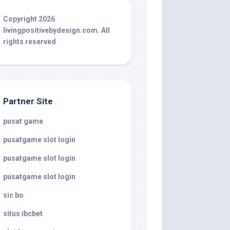
Copyright 2026
livingpositivebydesign.com
. All
rights reserved
Partner Site
pusat game
pusatgame slot login
pusatgame slot login
pusatgame slot login
sic bo
situs ibcbet