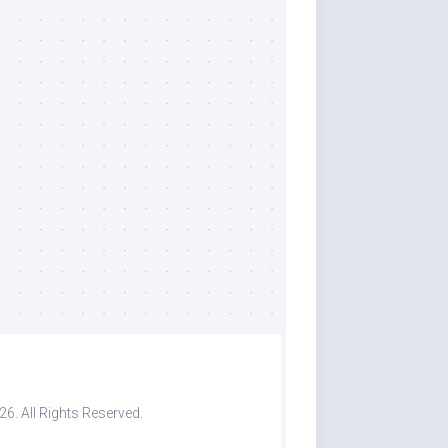
6. All Rights Reserved.