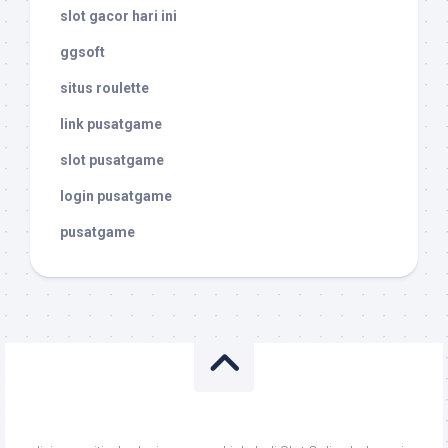
slot gacor hari ini
ggsoft
situs roulette
link pusatgame
slot pusatgame
login pusatgame
pusatgame