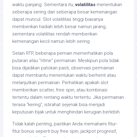
waktu panjang. Sementara itu,
volatilitas
menentukan
seberapa sering dan seberapa besar kemenangan
dapat muncul. Slot volatilitas tinggi biasanya
memberikan hadiah lebih besar namun jarang,
sementara volatilitas rendah memberikan
kemenangan kecil namun lebih sering.
Selain RTP, beberapa pemain memerhatikan pola
putaran atau “ritme” permainan. Meskipun pola tidak
bisa dijadikan patokan pasti, observasi permainan
dapat membantu menentukan waktu berhenti atau
melanjutkan permainan. Perhatikan apakah slot
memberikan scatter, free spin, atau kombinasi
tertentu dalam rentang waktu tertentu. Jika permainan
terasa “kering”, istirahat sejenak bisa menjadi
keputusan bijak untuk menghindari kerugian berlebih.
Tidak kalah penting, pastikan Anda memahami fitur-
fitur bonus seperti buy free spin, jackpot progresif,