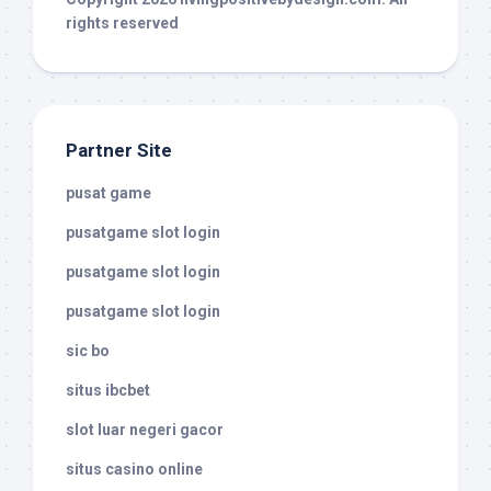
rights reserved
Partner Site
pusat game
pusatgame slot login
pusatgame slot login
pusatgame slot login
sic bo
situs ibcbet
slot luar negeri gacor
situs casino online