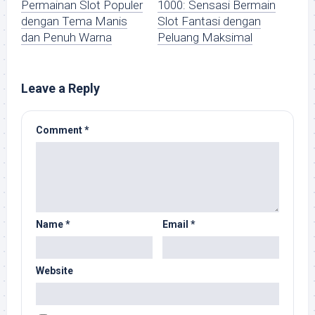
Permainan Slot Populer
1000: Sensasi Bermain
dengan Tema Manis
Slot Fantasi dengan
dan Penuh Warna
Peluang Maksimal
Leave a Reply
Comment
*
Name
*
Email
*
Website