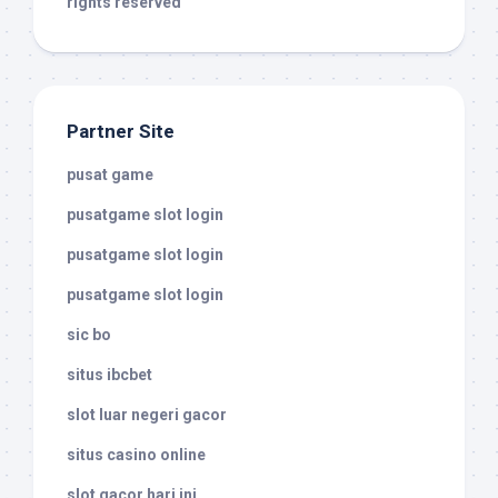
rights reserved
Partner Site
pusat game
pusatgame slot login
pusatgame slot login
pusatgame slot login
sic bo
situs ibcbet
slot luar negeri gacor
situs casino online
slot gacor hari ini