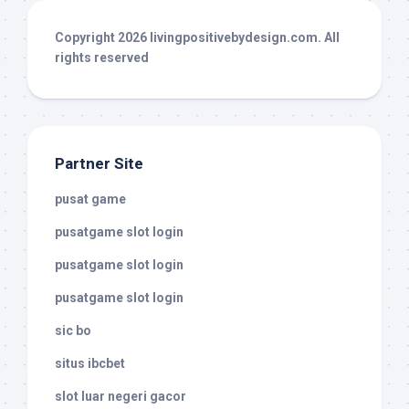
Copyright 2026
livingpositivebydesign.com
. All
rights reserved
Partner Site
pusat game
pusatgame slot login
pusatgame slot login
pusatgame slot login
sic bo
situs ibcbet
slot luar negeri gacor