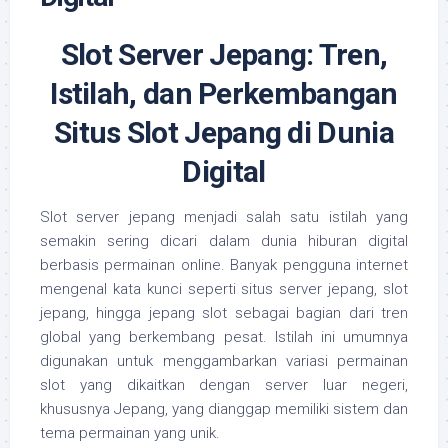
Slot Server Jepang: Tren,
Istilah, dan Perkembangan
Situs Slot Jepang di Dunia
Digital
Slot server jepang menjadi salah satu istilah yang
semakin sering dicari dalam dunia hiburan digital
berbasis permainan online. Banyak pengguna internet
mengenal kata kunci seperti situs server jepang, slot
jepang, hingga jepang slot sebagai bagian dari tren
global yang berkembang pesat. Istilah ini umumnya
digunakan untuk menggambarkan variasi permainan
slot yang dikaitkan dengan server luar negeri,
khususnya Jepang, yang dianggap memiliki sistem dan
tema permainan yang unik.