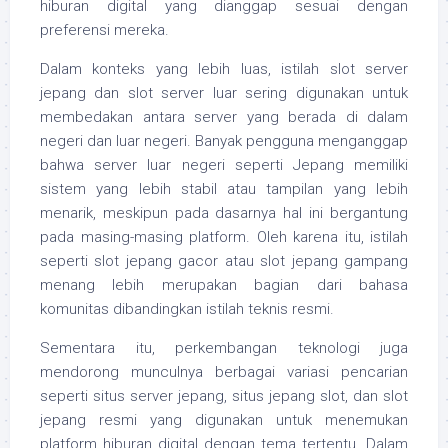
hiburan digital yang dianggap sesuai dengan
preferensi mereka.
Dalam konteks yang lebih luas, istilah slot server
jepang dan slot server luar sering digunakan untuk
membedakan antara server yang berada di dalam
negeri dan luar negeri. Banyak pengguna menganggap
bahwa server luar negeri seperti Jepang memiliki
sistem yang lebih stabil atau tampilan yang lebih
menarik, meskipun pada dasarnya hal ini bergantung
pada masing-masing platform. Oleh karena itu, istilah
seperti slot jepang gacor atau slot jepang gampang
menang lebih merupakan bagian dari bahasa
komunitas dibandingkan istilah teknis resmi.
Sementara itu, perkembangan teknologi juga
mendorong munculnya berbagai variasi pencarian
seperti situs server jepang, situs jepang slot, dan slot
jepang resmi yang digunakan untuk menemukan
platform hiburan digital dengan tema tertentu. Dalam