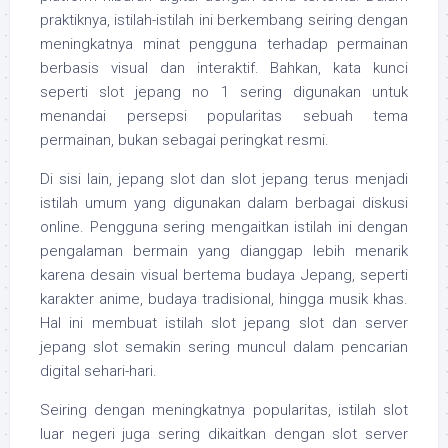
praktiknya, istilah-istilah ini berkembang seiring dengan
meningkatnya minat pengguna terhadap permainan
berbasis visual dan interaktif. Bahkan, kata kunci
seperti slot jepang no 1 sering digunakan untuk
menandai persepsi popularitas sebuah tema
permainan, bukan sebagai peringkat resmi.
Di sisi lain, jepang slot dan slot jepang terus menjadi
istilah umum yang digunakan dalam berbagai diskusi
online. Pengguna sering mengaitkan istilah ini dengan
pengalaman bermain yang dianggap lebih menarik
karena desain visual bertema budaya Jepang, seperti
karakter anime, budaya tradisional, hingga musik khas.
Hal ini membuat istilah slot jepang slot dan server
jepang slot semakin sering muncul dalam pencarian
digital sehari-hari.
Seiring dengan meningkatnya popularitas, istilah slot
luar negeri juga sering dikaitkan dengan slot server