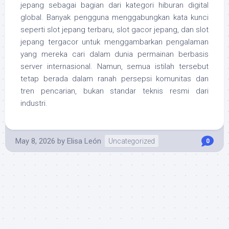
jepang sebagai bagian dari kategori hiburan digital
global. Banyak pengguna menggabungkan kata kunci
seperti slot jepang terbaru, slot gacor jepang, dan slot
jepang tergacor untuk menggambarkan pengalaman
yang mereka cari dalam dunia permainan berbasis
server internasional. Namun, semua istilah tersebut
tetap berada dalam ranah persepsi komunitas dan
tren pencarian, bukan standar teknis resmi dari
industri.
May 8, 2026
by
Elisa León
Uncategorized
0