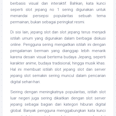
berbasis visual dan interaktif. Bahkan, kata kunci
seperti slot jepang no 1 sering digunakan untuk
menandai persepsi popularitas sebuah tema
permainan, bukan sebagai peringkat resmi.
Di sisi lain, jepang slot dan slot jepang terus menjadi
istilah umum yang digunakan dalam berbagai diskusi
online. Pengguna sering mengaitkan istilah ini dengan
pengalaman bermain yang dianggap lebih menarik
karena desain visual bertema budaya Jepang, seperti
karakter anime, budaya tradisional, hingga musik khas.
Hal ini membuat istilah slot jepang slot dan server
jepang slot semakin sering muncul dalam pencarian
digital sehari-hari.
Seiring dengan meningkatnya popularitas, istilah slot
luar negeri juga sering dikaitkan dengan slot server
jepang sebagai bagian dari kategori hiburan digital
global. Banyak pengguna menggabungkan kata kunci