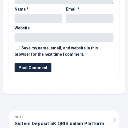
Name
*
Email
*
Website
Save my name, email, and website in this
browser for the next time I comment.
NEXT
Sistem Deposit 5K QRIS dalam Platform Game Online Digital