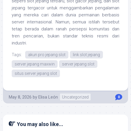
seperti slot jepang terbaru, slot gacor jepang, dan slot
jepang tergacor untuk menggambarkan pengalaman
yang mereka cari dalam dunia permainan berbasis
server internasional. Namun, semua istilah tersebut
tetap berada dalam ranah persepsi komunitas dan
tren pencarian, bukan standar teknis resmi dari
industri.
Tags:
akun pro jepang slot
link slot jepang
server jepang maxwin
server jepang slot
situs server jepang slot
May 8, 2026
by
Elisa León
Uncategorized
0
You may also like...