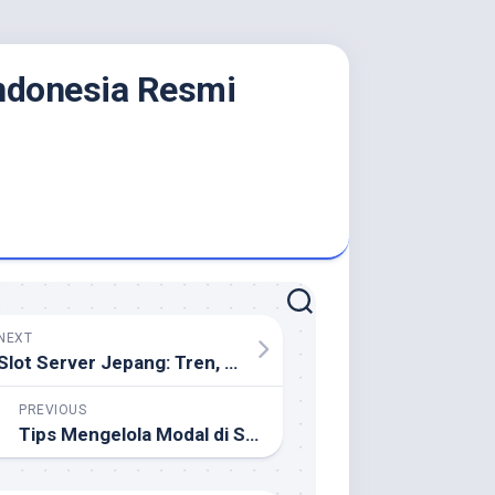
 Indonesia Resmi
NEXT
Slot Server Jepang: Tren, Istilah, dan Perkembangan Situs Slot Jepang di Dunia Digital
PREVIOUS
Tips Mengelola Modal di Spaceman Slot agar Tidak Cepat Habis