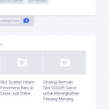
situs slot gacor
slot terbaru
categorized
0
..
Slot Scatter Hitam:
Strategi Bermain
Fenomena Baru di
Slot GGSoft Gacor
Dunia Judi Online
untuk Meningkatkan
Peluang Menang