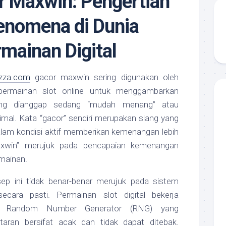
r Maxwin: Pengertian
enomena di Dunia
mainan Digital
izza.com
gacor maxwin sering digunakan oleh
permainan slot online untuk menggambarkan
ang dianggap sedang “mudah menang” atau
mal. Kata “gacor” sendiri merupakan slang yang
alam kondisi aktif memberikan kemenangan lebih
axwin” merujuk pada pencapaian kemenangan
rmainan.
sep ini tidak benar-benar merujuk pada sistem
secara pasti. Permainan slot digital bekerja
m Random Number Generator (RNG) yang
aran bersifat acak dan tidak dapat ditebak.