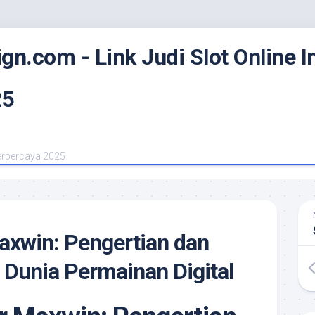
ign.com - Link Judi Slot Online
25
Terpercaya 2025
axwin: Pengertian dan
Dunia Permainan Digital