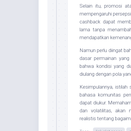
Selain itu, promosi a
mempengaruhi persepsi 
cashback dapat membe
lama tanpa menambah
mendapatkan kemenanga
Namun perlu diingat ba
dasar permainan yang 
bahwa kondisi yang di
diulang dengan pola ya
Kesimpulannya, istilah
bahasa komunitas pem
dapat diukur. Memahami
dan volatilitas, aka
realistis tentang bagai