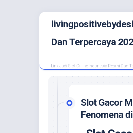
Skip
livingpositivebydes
to
content
Dan Terpercaya 20
Link Judi Slot Online Indonesia Resmi Dan 
Slot Gacor M
Fenomena di 