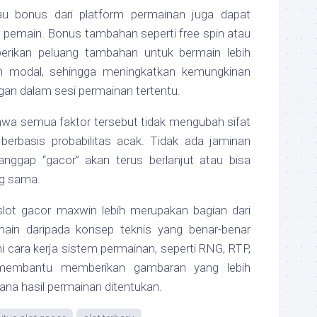
tau bonus dari platform permainan juga dapat
pemain. Bonus tambahan seperti free spin atau
rikan peluang tambahan untuk bermain lebih
 modal, sehingga meningkatkan kemungkinan
n dalam sesi permainan tertentu.
hwa semua faktor tersebut tidak mengubah sifat
berbasis probabilitas acak. Tidak ada jaminan
anggap “gacor” akan terus berlanjut atau bisa
ng sama.
 slot gacor maxwin lebih merupakan bagian dari
ain daripada konsep teknis yang benar-benar
 cara kerja sistem permainan, seperti RNG, RTP,
n membantu memberikan gambaran yang lebih
mana hasil permainan ditentukan.