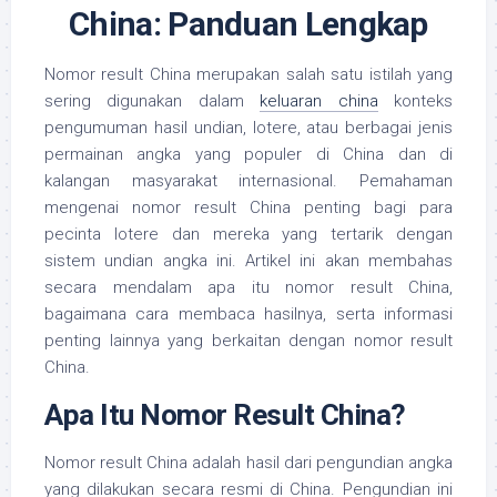
China: Panduan Lengkap
Nomor result China merupakan salah satu istilah yang
sering digunakan dalam
keluaran china
konteks
pengumuman hasil undian, lotere, atau berbagai jenis
permainan angka yang populer di China dan di
kalangan masyarakat internasional. Pemahaman
mengenai nomor result China penting bagi para
pecinta lotere dan mereka yang tertarik dengan
sistem undian angka ini. Artikel ini akan membahas
secara mendalam apa itu nomor result China,
bagaimana cara membaca hasilnya, serta informasi
penting lainnya yang berkaitan dengan nomor result
China.
Apa Itu Nomor Result China?
Nomor result China adalah hasil dari pengundian angka
yang dilakukan secara resmi di China. Pengundian ini