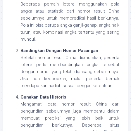
Beberapa pemain lotere menggunakan pola
angka atau statistik dari nomor result China
sebelumnya untuk memprediksi hasil berikutnya.
Pola ini bisa berupa angka ganjil-genap, angka naik
turun, atau kombinasi angka tertentu yang sering
muncul.
Bandingkan Dengan Nomor Pasangan
Setelah nomor result China diumumkan, peserta
lotere perlu membandingkan angka tersebut
dengan nomor yang telah dipasang sebelumnya.
Jika ada kecocokan, maka peserta berhak
mendapatkan hadiah sesuai dengan ketentuan.
Gunakan Data Historis
Mengamati data nomor result China dari
pengundian sebelumnya juga membantu dalam
membuat prediksi yang lebih baik untuk
pengundian berikutnya. Beberapa situs