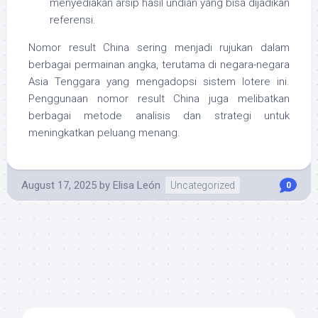
menyediakan arsip hasil undian yang bisa dijadikan
referensi.
Nomor result China sering menjadi rujukan dalam
berbagai permainan angka, terutama di negara-negara
Asia Tenggara yang mengadopsi sistem lotere ini.
Penggunaan nomor result China juga melibatkan
berbagai metode analisis dan strategi untuk
meningkatkan peluang menang.
August 17, 2025
by
Elisa León
Uncategorized
0