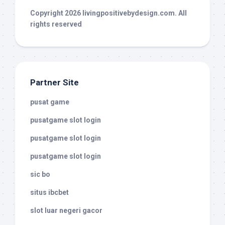
Copyright 2026
livingpositivebydesign.com
. All
rights reserved
Partner Site
pusat game
pusatgame slot login
pusatgame slot login
pusatgame slot login
sic bo
situs ibcbet
slot luar negeri gacor