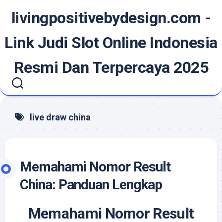
Skip
livingpositivebydesign.com -
to
content
Link Judi Slot Online Indonesia
Resmi Dan Terpercaya 2025
live draw china
Memahami Nomor Result
China: Panduan Lengkap
Memahami Nomor Result