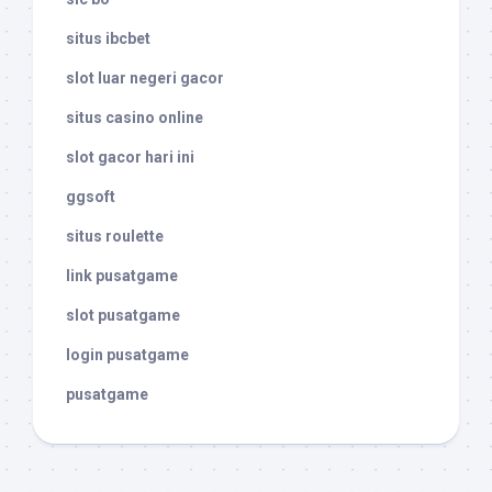
situs ibcbet
slot luar negeri gacor
situs casino online
slot gacor hari ini
ggsoft
situs roulette
link pusatgame
slot pusatgame
login pusatgame
pusatgame