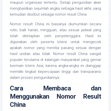
maupun organisasi tertentu. Setiap pengundian akan
menghasilkan sejumlah angka sebagai hasil akhir, yang
kemudian disebut sebagai nomor result China.
Nomor result China ini biasanya diumumkan secara
rutin, baik harian, mingguan, atau sesuai jadwal yang
telah ditetapkan oleh penyelenggara. Hasil ini
digunakan oleh peserta lotere untuk mengecek
apakah nomor yang mereka pasang sesuai dengan
hasil undian atau tidak. Nomor result China sangat
populer terutama di kalangan masyarakat yang gemar
bermain lotere Asia, karena angka-angka ini dianggap
memiliki tingkat kepercayaan tinggi dan transparansi
dalam proses pengundiannya.
Cara Membaca dan
Menggunakan Nomor Result
China