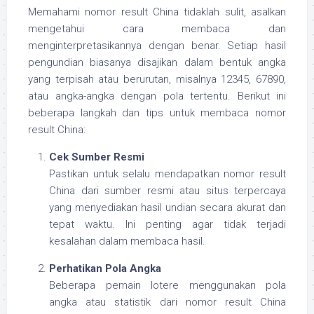
Memahami nomor result China tidaklah sulit, asalkan
mengetahui cara membaca dan
menginterpretasikannya dengan benar. Setiap hasil
pengundian biasanya disajikan dalam bentuk angka
yang terpisah atau berurutan, misalnya 12345, 67890,
atau angka-angka dengan pola tertentu. Berikut ini
beberapa langkah dan tips untuk membaca nomor
result China:
Cek Sumber Resmi
Pastikan untuk selalu mendapatkan nomor result
China dari sumber resmi atau situs terpercaya
yang menyediakan hasil undian secara akurat dan
tepat waktu. Ini penting agar tidak terjadi
kesalahan dalam membaca hasil.
Perhatikan Pola Angka
Beberapa pemain lotere menggunakan pola
angka atau statistik dari nomor result China