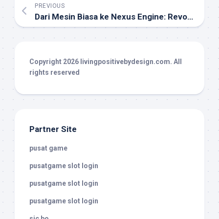
PREVIOUS
Dari Mesin Biasa ke Nexus Engine: Revolusi Slot yang Mengubah Cara Kita Bermain
Copyright 2026
livingpositivebydesign.com
. All
rights reserved
Partner Site
pusat game
pusatgame slot login
pusatgame slot login
pusatgame slot login
sic bo