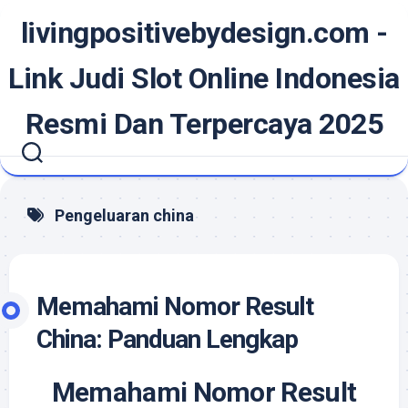
Skip
livingpositivebydesign.com -
to
content
Link Judi Slot Online Indonesia
Resmi Dan Terpercaya 2025
Pengeluaran china
Memahami Nomor Result
China: Panduan Lengkap
Memahami Nomor Result