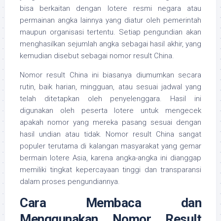
bisa berkaitan dengan lotere resmi negara atau
permainan angka lainnya yang diatur oleh pemerintah
maupun organisasi tertentu. Setiap pengundian akan
menghasilkan sejumlah angka sebagai hasil akhir, yang
kemudian disebut sebagai nomor result China.
Nomor result China ini biasanya diumumkan secara
rutin, baik harian, mingguan, atau sesuai jadwal yang
telah ditetapkan oleh penyelenggara. Hasil ini
digunakan oleh peserta lotere untuk mengecek
apakah nomor yang mereka pasang sesuai dengan
hasil undian atau tidak. Nomor result China sangat
populer terutama di kalangan masyarakat yang gemar
bermain lotere Asia, karena angka-angka ini dianggap
memiliki tingkat kepercayaan tinggi dan transparansi
dalam proses pengundiannya.
Cara Membaca dan
Menggunakan Nomor Result