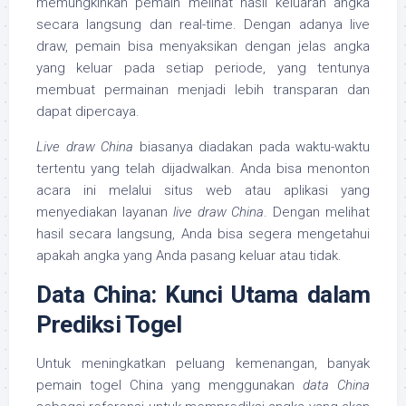
memungkinkan pemain melihat hasil keluaran angka
secara langsung dan real-time. Dengan adanya live
draw, pemain bisa menyaksikan dengan jelas angka
yang keluar pada setiap periode, yang tentunya
membuat permainan menjadi lebih transparan dan
dapat dipercaya.
Live draw China
biasanya diadakan pada waktu-waktu
tertentu yang telah dijadwalkan. Anda bisa menonton
acara ini melalui situs web atau aplikasi yang
menyediakan layanan
live draw China
. Dengan melihat
hasil secara langsung, Anda bisa segera mengetahui
apakah angka yang Anda pasang keluar atau tidak.
Data China: Kunci Utama dalam
Prediksi Togel
Untuk meningkatkan peluang kemenangan, banyak
pemain togel China yang menggunakan
data China