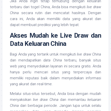
Jika Anda ingin tetap terhubung dengan keluaran
terbaru dari togel China, Anda bisa mengikuti
live draw
China
secara rutin dan mencatat hasilnya. Dengan
cara ini, Anda akan memiliki data yang akurat dan
dapat membuat prediksi yang lebih tepat.
Akses Mudah ke Live Draw dan
Data Keluaran China
Bagi Anda yang tertarik untuk mengikuti
live draw China
dan mendapatkan
data China
terbaru, banyak situs
web yang menyediakan layanan ini secara gratis. Anda
hanya perlu mencari situs yang terpercaya dan
memiliki reputasi baik dalam menyediakan informasi
yang akurat dan real-time.
Melalui situs-situs tersebut, Anda bisa dengan mudah
menyaksikan
live draw China
dan memantau
keluaran
China
dari berbagai periode. Jangan lupa untuk selalu