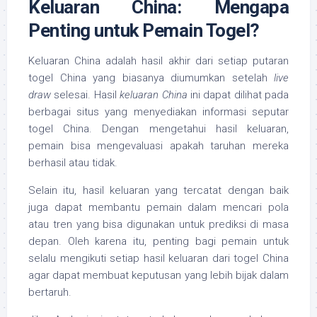
Keluaran China: Mengapa
Penting untuk Pemain Togel?
Keluaran China adalah hasil akhir dari setiap putaran
togel China yang biasanya diumumkan setelah
live
draw
selesai. Hasil
keluaran China
ini dapat dilihat pada
berbagai situs yang menyediakan informasi seputar
togel China. Dengan mengetahui hasil keluaran,
pemain bisa mengevaluasi apakah taruhan mereka
berhasil atau tidak.
Selain itu, hasil keluaran yang tercatat dengan baik
juga dapat membantu pemain dalam mencari pola
atau tren yang bisa digunakan untuk prediksi di masa
depan. Oleh karena itu, penting bagi pemain untuk
selalu mengikuti setiap hasil keluaran dari togel China
agar dapat membuat keputusan yang lebih bijak dalam
bertaruh.