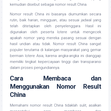
kemudian disebut sebagai nomor result China.
Nomor result China ini biasanya diumumkan secara
rutin, baik harian, mingguan, atau sesuai jadwal yang
telah ditetapkan oleh penyelenggara. Hasil ini
digunakan oleh peserta lotere untuk mengecek
apakah nomor yang mereka pasang sesuai dengan
hasil undian atau tidak. Nomor result China sangat
populer terutama di kalangan masyarakat yang gemar
bermain lotere Asia, karena angka-angka ini dianggap
memiliki tingkat kepercayaan tinggi dan transparansi
dalam proses pengundiannya.
Cara Membaca dan
Menggunakan Nomor Result
China
Memahami nomor result China tidaklah sulit, asalkan