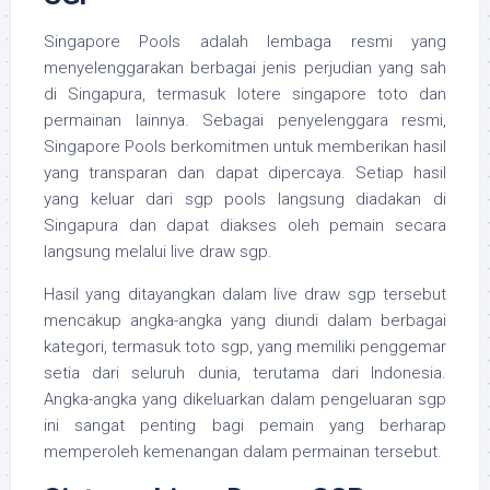
Singapore Pools adalah lembaga resmi yang
menyelenggarakan berbagai jenis perjudian yang sah
di Singapura, termasuk lotere singapore toto dan
permainan lainnya. Sebagai penyelenggara resmi,
Singapore Pools berkomitmen untuk memberikan hasil
yang transparan dan dapat dipercaya. Setiap hasil
yang keluar dari sgp pools langsung diadakan di
Singapura dan dapat diakses oleh pemain secara
langsung melalui live draw sgp.
Hasil yang ditayangkan dalam live draw sgp tersebut
mencakup angka-angka yang diundi dalam berbagai
kategori, termasuk toto sgp, yang memiliki penggemar
setia dari seluruh dunia, terutama dari Indonesia.
Angka-angka yang dikeluarkan dalam pengeluaran sgp
ini sangat penting bagi pemain yang berharap
memperoleh kemenangan dalam permainan tersebut.