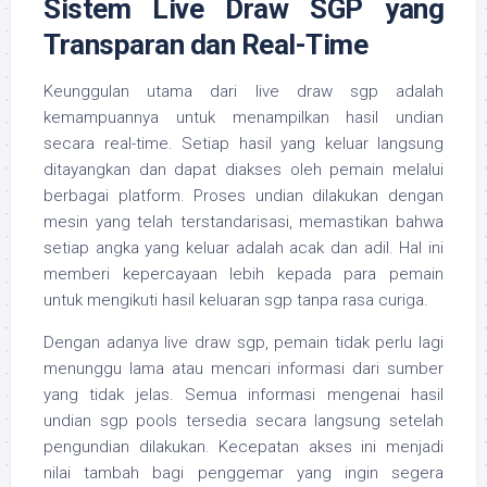
Sistem Live Draw SGP yang
Transparan dan Real-Time
Keunggulan utama dari live draw sgp adalah
kemampuannya untuk menampilkan hasil undian
secara real-time. Setiap hasil yang keluar langsung
ditayangkan dan dapat diakses oleh pemain melalui
berbagai platform. Proses undian dilakukan dengan
mesin yang telah terstandarisasi, memastikan bahwa
setiap angka yang keluar adalah acak dan adil. Hal ini
memberi kepercayaan lebih kepada para pemain
untuk mengikuti hasil keluaran sgp tanpa rasa curiga.
Dengan adanya live draw sgp, pemain tidak perlu lagi
menunggu lama atau mencari informasi dari sumber
yang tidak jelas. Semua informasi mengenai hasil
undian sgp pools tersedia secara langsung setelah
pengundian dilakukan. Kecepatan akses ini menjadi
nilai tambah bagi penggemar yang ingin segera