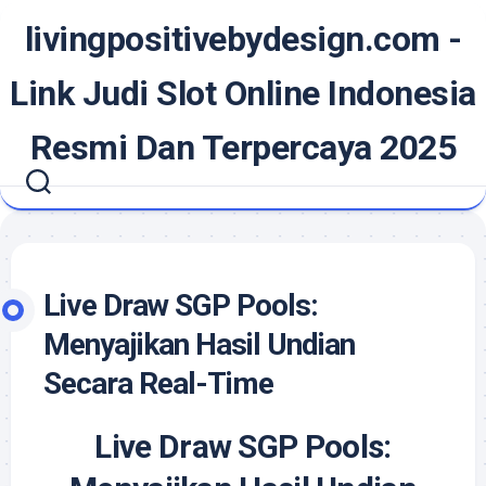
Skip
livingpositivebydesign.com -
to
content
Link Judi Slot Online Indonesia
Resmi Dan Terpercaya 2025
Live Draw SGP Pools:
Menyajikan Hasil Undian
Secara Real-Time
Live Draw SGP Pools: