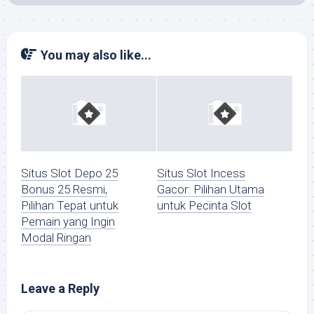
You may also like...
Situs Slot Depo 25
Situs Slot Incess
Bonus 25 Resmi,
Gacor: Pilihan Utama
Pilihan Tepat untuk
untuk Pecinta Slot
Pemain yang Ingin
Modal Ringan
Leave a Reply