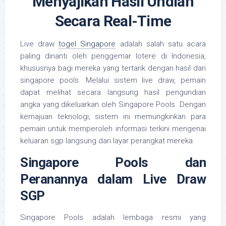
Menyajikan Hasil Undian
Secara Real-Time
Live draw
togel Singapore
adalah salah satu acara
paling dinanti oleh penggemar lotere di Indonesia,
khususnya bagi mereka yang tertarik dengan hasil dari
singapore pools. Melalui sistem live draw, pemain
dapat melihat secara langsung hasil pengundian
angka yang dikeluarkan oleh Singapore Pools. Dengan
kemajuan teknologi, sistem ini memungkinkan para
pemain untuk memperoleh informasi terkini mengenai
keluaran sgp langsung dari layar perangkat mereka.
Singapore Pools dan
Peranannya dalam Live Draw
SGP
Singapore Pools adalah lembaga resmi yang