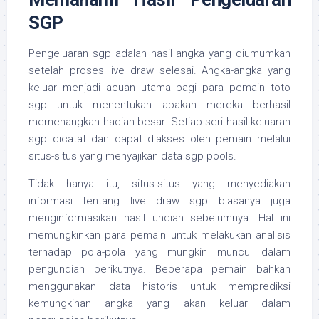
SGP
Pengeluaran sgp adalah hasil angka yang diumumkan
setelah proses live draw selesai. Angka-angka yang
keluar menjadi acuan utama bagi para pemain toto
sgp untuk menentukan apakah mereka berhasil
memenangkan hadiah besar. Setiap seri hasil keluaran
sgp dicatat dan dapat diakses oleh pemain melalui
situs-situs yang menyajikan data sgp pools.
Tidak hanya itu, situs-situs yang menyediakan
informasi tentang live draw sgp biasanya juga
menginformasikan hasil undian sebelumnya. Hal ini
memungkinkan para pemain untuk melakukan analisis
terhadap pola-pola yang mungkin muncul dalam
pengundian berikutnya. Beberapa pemain bahkan
menggunakan data historis untuk memprediksi
kemungkinan angka yang akan keluar dalam