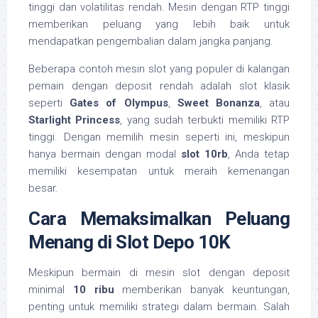
tinggi dan volatilitas rendah. Mesin dengan RTP tinggi
memberikan peluang yang lebih baik untuk
mendapatkan pengembalian dalam jangka panjang.
Beberapa contoh mesin slot yang populer di kalangan
pemain dengan deposit rendah adalah slot klasik
seperti
Gates of Olympus
,
Sweet Bonanza
, atau
Starlight Princess
, yang sudah terbukti memiliki RTP
tinggi. Dengan memilih mesin seperti ini, meskipun
hanya bermain dengan modal
slot 10rb
, Anda tetap
memiliki kesempatan untuk meraih kemenangan
besar.
Cara Memaksimalkan Peluang
Menang di Slot Depo 10K
Meskipun bermain di mesin slot dengan deposit
minimal
10 ribu
memberikan banyak keuntungan,
penting untuk memiliki strategi dalam bermain. Salah