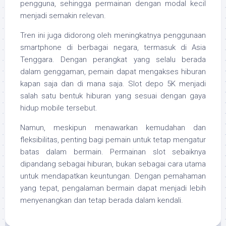
pengguna, sehingga permainan dengan modal kecil
menjadi semakin relevan.
Tren ini juga didorong oleh meningkatnya penggunaan
smartphone di berbagai negara, termasuk di Asia
Tenggara. Dengan perangkat yang selalu berada
dalam genggaman, pemain dapat mengakses hiburan
kapan saja dan di mana saja. Slot depo 5K menjadi
salah satu bentuk hiburan yang sesuai dengan gaya
hidup mobile tersebut.
Namun, meskipun menawarkan kemudahan dan
fleksibilitas, penting bagi pemain untuk tetap mengatur
batas dalam bermain. Permainan slot sebaiknya
dipandang sebagai hiburan, bukan sebagai cara utama
untuk mendapatkan keuntungan. Dengan pemahaman
yang tepat, pengalaman bermain dapat menjadi lebih
menyenangkan dan tetap berada dalam kendali.