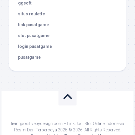
ggsoft
situs roulette
link pusatgame
slot pusatgame
login pusatgame
pusatgame
livingpositivebydesign.com – Link Judi Slot Online Indonesia
Resmi Dan Terpercaya 2025 © 2026. All Rights Reserved.