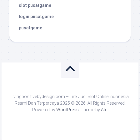
slot pusatgame
login pusatgame
pusatgame
livingpositivebydesign.com – Link Judi Slot Online Indonesia
Resmi Dan Terpercaya 2025 © 2026. All Rights Reserved.
Powered by
WordPress
. Theme by
Alx
.