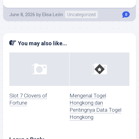
June 8, 2026
by
Elisa León
Uncategorized
0
You may also like...
Slot 7 Clovers of
Mengenal Togel
Fortune
Hongkong dan
Pentingnya Data Togel
Hongkong