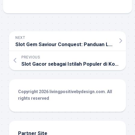
NEXT
Slot Gem Saviour Conquest: Panduan Lengkap dan Fitur Menarik
PREVIOUS
Slot Gacor sebagai Istilah Populer di Komunitas Pemain Slot Online
Copyright 2026
livingpositivebydesign.com
. All
rights reserved
Partner Site