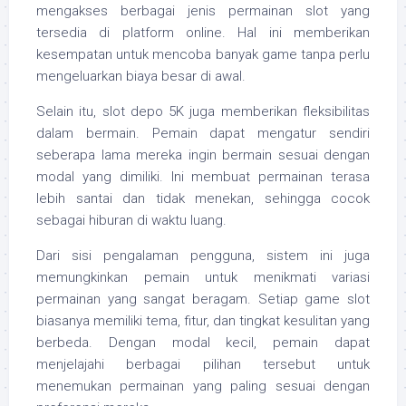
mengakses berbagai jenis permainan slot yang
tersedia di platform online. Hal ini memberikan
kesempatan untuk mencoba banyak game tanpa perlu
mengeluarkan biaya besar di awal.
Selain itu, slot depo 5K juga memberikan fleksibilitas
dalam bermain. Pemain dapat mengatur sendiri
seberapa lama mereka ingin bermain sesuai dengan
modal yang dimiliki. Ini membuat permainan terasa
lebih santai dan tidak menekan, sehingga cocok
sebagai hiburan di waktu luang.
Dari sisi pengalaman pengguna, sistem ini juga
memungkinkan pemain untuk menikmati variasi
permainan yang sangat beragam. Setiap game slot
biasanya memiliki tema, fitur, dan tingkat kesulitan yang
berbeda. Dengan modal kecil, pemain dapat
menjelajahi berbagai pilihan tersebut untuk
menemukan permainan yang paling sesuai dengan