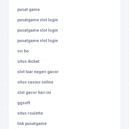
pusat game
pusatgame slot login
pusatgame slot login
pusatgame slot login
sic bo
situs ibcbet
slot luar negeri gacor
situs casino online
slot gacor hari ini
ggsoft
situs roulette
link pusatgame