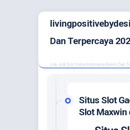
Skip
livingpositivebydes
to
content
Dan Terpercaya 20
Link Judi Slot Online Indonesia Resmi Dan 
Situs Slot Ga
Slot Maxwin 