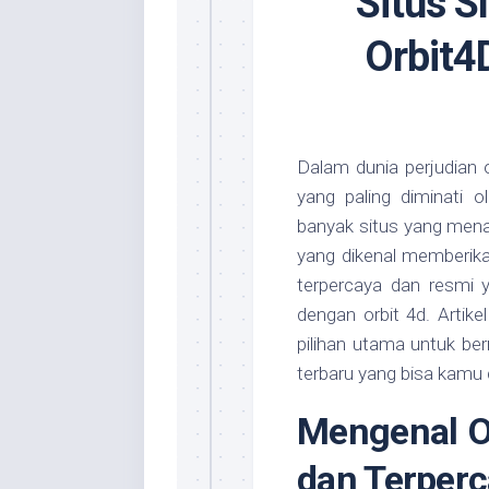
Situs S
Orbit4
Dalam dunia perjudian o
yang paling diminati 
banyak situs yang menaw
yang dikenal memberika
terpercaya dan resmi y
dengan orbit 4d. Arti
pilihan utama untuk be
terbaru yang bisa kamu
Mengenal Or
dan Terper