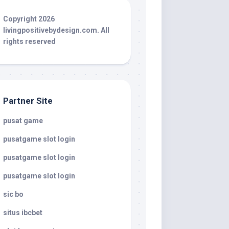
Copyright 2026
livingpositivebydesign.com
. All
rights reserved
Partner Site
pusat game
pusatgame slot login
pusatgame slot login
pusatgame slot login
sic bo
situs ibcbet