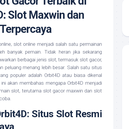
lot Gacor Terbaik di
D: Slot Maxwin dan
Terpercaya
nline, slot online menjadi salah satu permainan
oleh banyak pemain. Tidak heran jika sekarang
arkan berbagai jenis slot, termasuk slot gacor,
n peluang menang lebih besar. Salah satu situs
ang populer adalah Orbit4D atau biasa dikenal
kel ini akan membahas mengapa Orbit4D menjadi
rmain slot, terutama slot gacor maxwin dan slot
 coba.
bit4D: Situs Slot Resmi
caya