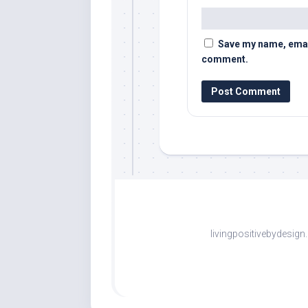
Save my name, email,
comment.
livingpositivebydesign