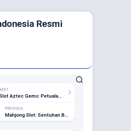
 Indonesia Resmi
NEXT
Slot Aztec Gems: Petualangan Seru di Dunia Permata Kuno
PREVIOUS
Mahjong Slot: Sentuhan Budaya dalam Dunia Slot Modern