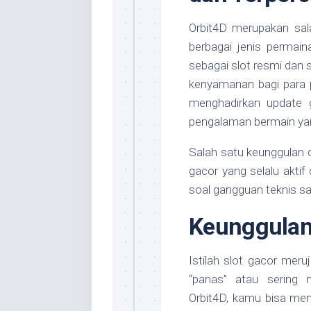
Orbit4D merupakan sal
berbagai jenis permain
sebagai slot resmi dan
kenyamanan bagi para pe
menghadirkan update 
pengalaman bermain ya
Salah satu keunggulan d
gacor yang selalu aktif
soal gangguan teknis sa
Keunggulan 
Istilah slot gacor mer
“panas” atau sering
Orbit4D, kamu bisa me