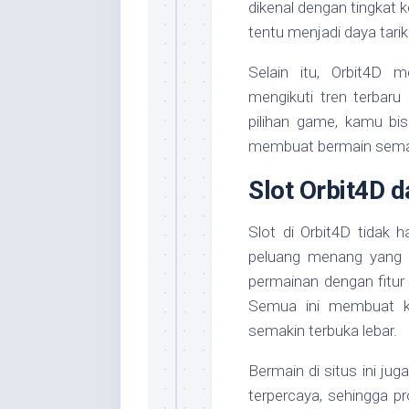
dikenal dengan tingkat 
tentu menjadi daya tarik 
Selain itu, Orbit4D 
mengikuti tren terbaru 
pilihan game, kamu bi
membuat bermain semak
Slot Orbit4D 
Slot di Orbit4D tidak 
peluang menang yang b
permainan dengan fitur 
Semua ini membuat k
semakin terbuka lebar.
Bermain di situs ini ju
terpercaya, sehingga 