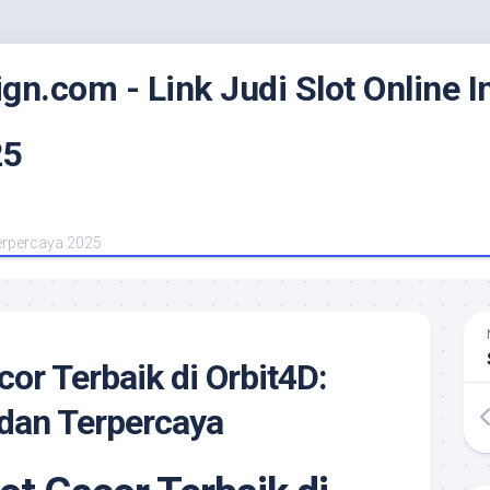
ign.com - Link Judi Slot Online
25
Terpercaya 2025
cor Terbaik di Orbit4D:
dan Terpercaya