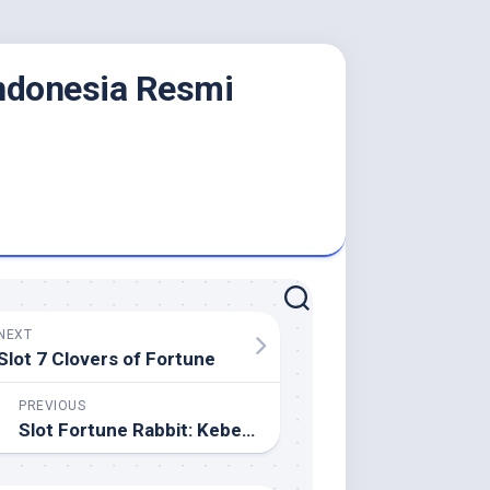
 Indonesia Resmi
NEXT
Slot 7 Clovers of Fortune
PREVIOUS
Slot Fortune Rabbit: Keberuntungan dan Petualangan di Dunia Slot Online