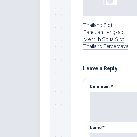
Thailand Slot:
Panduan Lengkap
Memilih Situs Slot
Thailand Terpercaya
Leave a Reply
Comment
*
Name
*