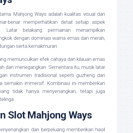
utama Mahjong Ways adalah kualitas visual dan
nar-benar memperhatikan detail setiap aspek
i. Latar belakang permainan menampilkan
ngkok dengan dominasi warna emas dan merah,
tungan serta kemakmuran.
ng memunculkan efek cahaya dan kilauan emas
dan menegangkan. Sementara itu, musik latar
gan instrumen tradisional seperti guzheng dan
 semakin immersif. Kombinasi ini memberikan
ang tidak hanya menyenangkan, tetapi juga
elinga.
in Slot Mahjong Ways
menyenangkan dan berpeluang memberikan hasil