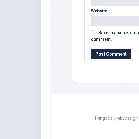
Website
Save my name, email,
comment.
livingpositivebydesign