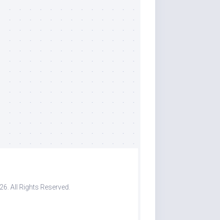
6. All Rights Reserved.