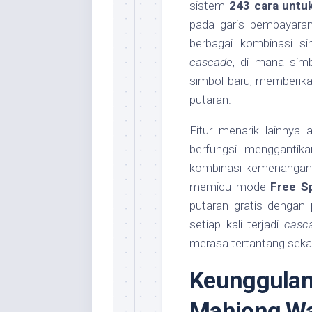
sistem
243 cara untu
pada garis pembayaran 
berbagai kombinasi s
cascade
, di mana sim
simbol baru, memberik
putaran.
Fitur menarik lainnya
berfungsi menggantik
kombinasi kemenangan, 
memicu mode
Free S
putaran gratis denga
setiap kali terjadi
casc
merasa tertantang seka
Keunggul
Mahjong W