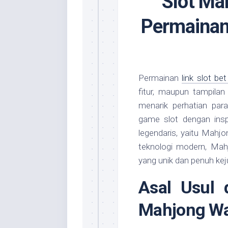
Slot Ma
Permainan
Permainan
link slot be
fitur, maupun tampilan
menarik perhatian pa
game slot dengan inspi
legendaris, yaitu Mahj
teknologi modern, Ma
yang unik dan penuh ke
Asal Usul
Mahjong W