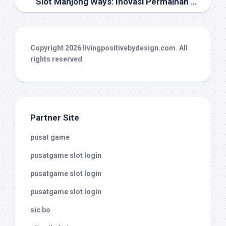
Slot Mahjong Ways: Inovasi Permainan Slot Bertema Budaya Asia
Copyright 2026
livingpositivebydesign.com
. All
rights reserved
Partner Site
pusat game
pusatgame slot login
pusatgame slot login
pusatgame slot login
sic bo