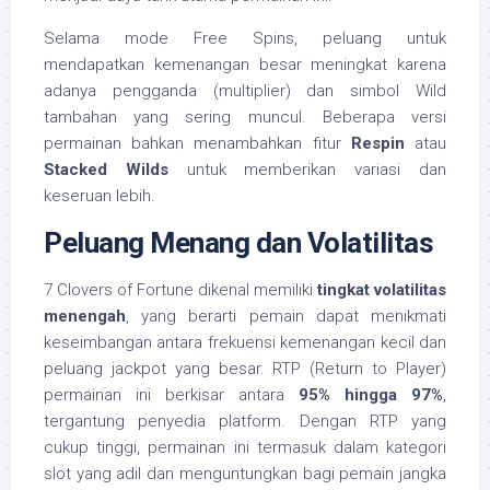
Selama mode Free Spins, peluang untuk
mendapatkan kemenangan besar meningkat karena
adanya pengganda (multiplier) dan simbol Wild
tambahan yang sering muncul. Beberapa versi
permainan bahkan menambahkan fitur
Respin
atau
Stacked Wilds
untuk memberikan variasi dan
keseruan lebih.
Peluang Menang dan Volatilitas
7 Clovers of Fortune dikenal memiliki
tingkat volatilitas
menengah
, yang berarti pemain dapat menikmati
keseimbangan antara frekuensi kemenangan kecil dan
peluang jackpot yang besar. RTP (Return to Player)
permainan ini berkisar antara
95% hingga 97%
,
tergantung penyedia platform. Dengan RTP yang
cukup tinggi, permainan ini termasuk dalam kategori
slot yang adil dan menguntungkan bagi pemain jangka