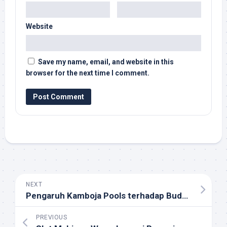
Website
Save my name, email, and website in this
browser for the next time I comment.
NEXT
Pengaruh Kamboja Pools terhadap Budaya Permainan di Asia Tenggara
PREVIOUS