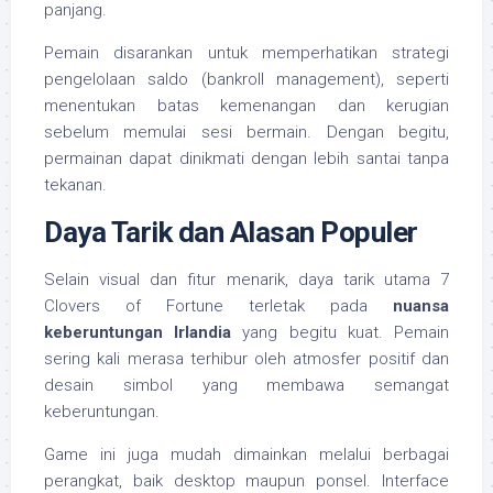
panjang.
Pemain disarankan untuk memperhatikan strategi
pengelolaan saldo (bankroll management), seperti
menentukan batas kemenangan dan kerugian
sebelum memulai sesi bermain. Dengan begitu,
permainan dapat dinikmati dengan lebih santai tanpa
tekanan.
Daya Tarik dan Alasan Populer
Selain visual dan fitur menarik, daya tarik utama 7
Clovers of Fortune terletak pada
nuansa
keberuntungan Irlandia
yang begitu kuat. Pemain
sering kali merasa terhibur oleh atmosfer positif dan
desain simbol yang membawa semangat
keberuntungan.
Game ini juga mudah dimainkan melalui berbagai
perangkat, baik desktop maupun ponsel. Interface