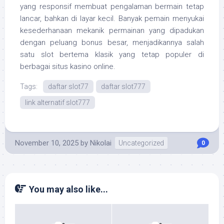
yang responsif membuat pengalaman bermain tetap
lancar, bahkan di layar kecil. Banyak pemain menyukai
kesederhanaan mekanik permainan yang dipadukan
dengan peluang bonus besar, menjadikannya salah
satu slot bertema klasik yang tetap populer di
berbagai situs kasino online.
Tags:
daftar slot77
daftar slot777
link alternatif slot777
November 10, 2025
by
Nikolai
Uncategorized
0
You may also like...