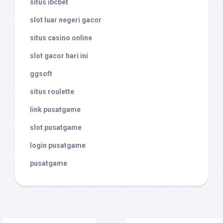
situs ibcbet
slot luar negeri gacor
situs casino online
slot gacor hari ini
ggsoft
situs roulette
link pusatgame
slot pusatgame
login pusatgame
pusatgame