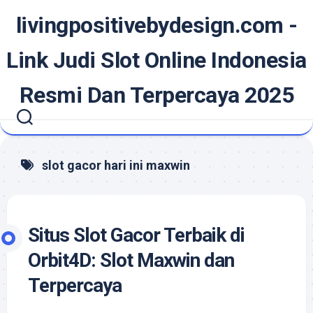
Skip
livingpositivebydesign.com -
to
content
Link Judi Slot Online Indonesia
Resmi Dan Terpercaya 2025
slot gacor hari ini maxwin
Situs Slot Gacor Terbaik di
Orbit4D: Slot Maxwin dan
Terpercaya