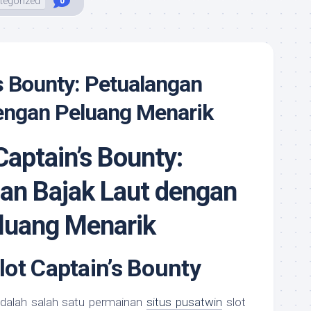
tegorized
0
’s Bounty: Petualangan
engan Peluang Menarik
Captain’s Bounty:
an Bajak Laut dengan
luang Menarik
ot Captain’s Bounty
adalah salah satu permainan
situs pusatwin
slot