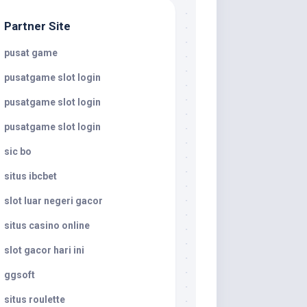
Partner Site
pusat game
pusatgame slot login
pusatgame slot login
pusatgame slot login
sic bo
situs ibcbet
slot luar negeri gacor
situs casino online
slot gacor hari ini
ggsoft
situs roulette