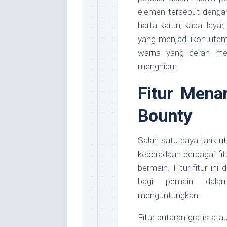
elemen tersebut dengan
harta karun, kapal layar
yang menjadi ikon utam
warna yang cerah mem
menghibur.
Fitur Menar
Bounty
Salah satu daya tarik u
keberadaan berbagai f
bermain. Fitur-fitur i
bagi pemain dala
menguntungkan.
Fitur putaran gratis at