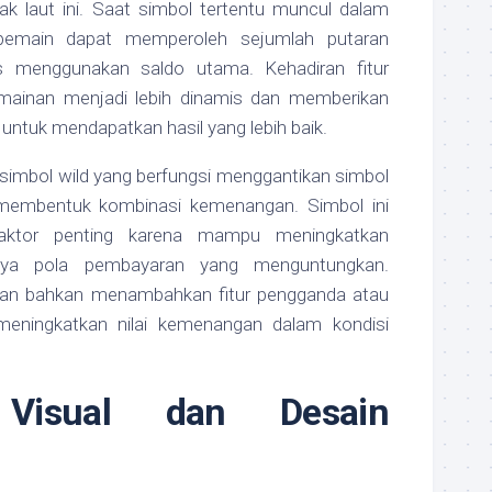
k laut ini. Saat simbol tertentu muncul dalam
 pemain dapat memperoleh sejumlah putaran
 menggunakan saldo utama. Kehadiran fitur
mainan menjadi lebih dinamis dan memberikan
untuk mendapatkan hasil yang lebih baik.
ga simbol wild yang berfungsi menggantikan simbol
membentuk kombinasi kemenangan. Simbol ini
 faktor penting karena mampu meningkatkan
anya pola pembayaran yang menguntungkan.
nan bahkan menambahkan fitur pengganda atau
 meningkatkan nilai kemenangan dalam kondisi
 Visual dan Desain