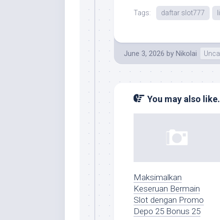
Tags:
daftar slot777
l
June 3, 2026
by
Nikolai
Unca
You may also like.
Maksimalkan
Keseruan Bermain
Slot dengan Promo
Depo 25 Bonus 25