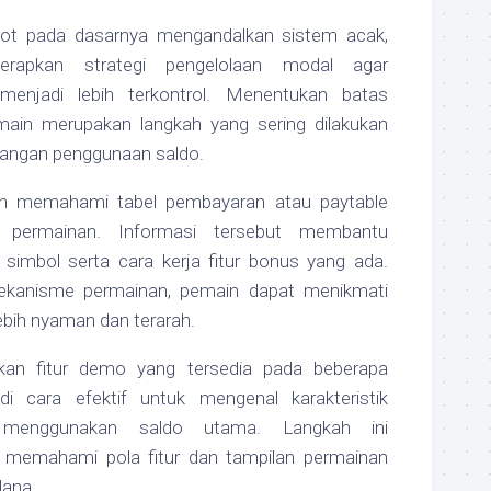
lot pada dasarnya mengandalkan sistem acak,
rapkan strategi pengelolaan modal agar
enjadi lebih terkontrol. Menentukan batas
ain merupakan langkah yang sering dilakukan
angan penggunaan saldo.
an memahami tabel pembayaran atau paytable
 permainan. Informasi tersebut membantu
p simbol serta cara kerja fitur bonus yang ada.
anisme permainan, pemain dapat menikmati
ebih nyaman dan terarah.
tkan fitur demo yang tersedia pada beberapa
i cara efektif untuk mengenal karakteristik
 menggunakan saldo utama. Langkah ini
memahami pola fitur dan tampilan permainan
dana.