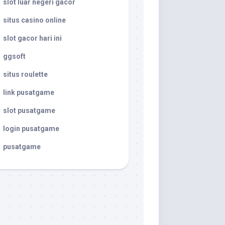
slot luar negeri gacor
situs casino online
slot gacor hari ini
ggsoft
situs roulette
link pusatgame
slot pusatgame
login pusatgame
pusatgame