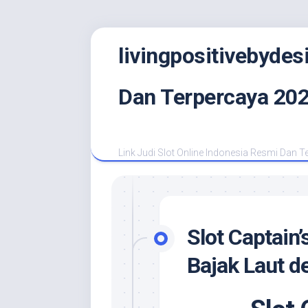
Skip
livingpositivebydes
to
content
Dan Terpercaya 20
Link Judi Slot Online Indonesia Resmi Dan 
Slot Captain
Bajak Laut d