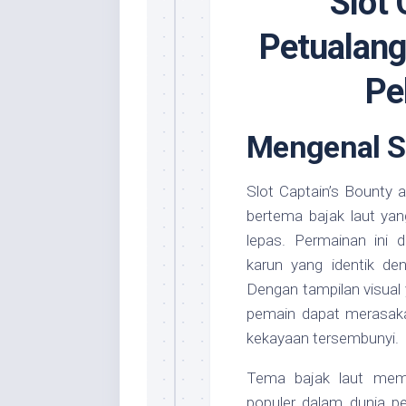
Slot 
Petualang
Pe
Mengenal Sl
Slot Captain’s Bounty 
bertema bajak laut ya
lepas. Permainan ini
karun yang identik de
Dengan tampilan visual
pemain dapat merasaka
kekayaan tersembunyi.
Tema bajak laut mem
populer dalam dunia p