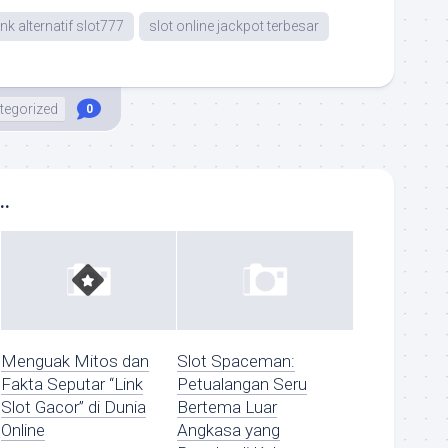
ink alternatif slot777
slot online jackpot terbesar
tegorized
0
..
Menguak Mitos dan
Slot Spaceman:
Fakta Seputar “Link
Petualangan Seru
Slot Gacor” di Dunia
Bertema Luar
Online
Angkasa yang