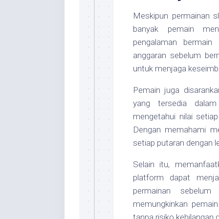
Meskipun permainan s
banyak pemain mene
pengalaman bermain m
anggaran sebelum berm
untuk menjaga keseimb
Pemain juga disarank
yang tersedia dalam
mengetahui nilai setia
Dengan memahami mek
setiap putaran dengan l
Selain itu, memanfaa
platform dapat menjad
permainan sebelum
memungkinkan pemain 
tanpa risiko kehilangan 