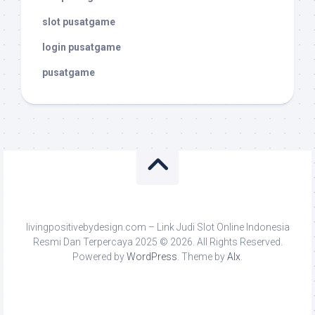
slot pusatgame
login pusatgame
pusatgame
livingpositivebydesign.com – Link Judi Slot Online Indonesia
Resmi Dan Terpercaya 2025 © 2026. All Rights Reserved.
Powered by
WordPress
. Theme by
Alx
.