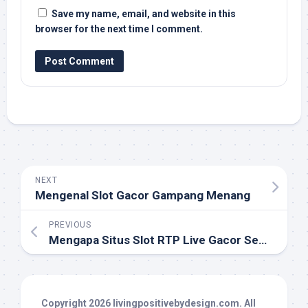
Save my name, email, and website in this
browser for the next time I comment.
NEXT
Mengenal Slot Gacor Gampang Menang
PREVIOUS
Mengapa Situs Slot RTP Live Gacor Semakin Populer
Copyright 2026
livingpositivebydesign.com
. All