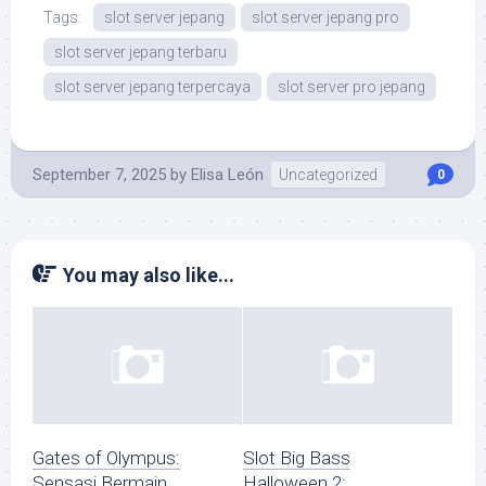
Tags:
slot server jepang
slot server jepang pro
slot server jepang terbaru
slot server jepang terpercaya
slot server pro jepang
September 7, 2025
by
Elisa León
Uncategorized
0
You may also like...
Gates of Olympus:
Slot Big Bass
Sensasi Bermain
Halloween 2: