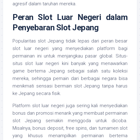
agresif dalam taruhan mereka.
Peran Slot Luar Negeri dalam
Penyebaran Slot Jepang
Popularitas slot Jepang tidak lepas dari peran besar
slot luar negeri yang menyediakan platform bagi
permainan ini untuk menjangkau pasar global. Situs-
situs slot luar negeri kini banyak yang menawarkan
game bertema Jepang sebagai salah satu koleksi
mereka, sehingga pemain dari berbagai negara bisa
menikmati sensasi bermain slot Jepang tanpa harus
ke Jepang secara fisik.
Platform slot luar negeri juga sering kali menyediakan
bonus dan promosi menarik yang membuat permainan
slot Jepang semakin menggoda untuk dicoba.
Misalnya, bonus deposit, free spins, dan turnamen slot
yang khusus menampilkan permainan bertema