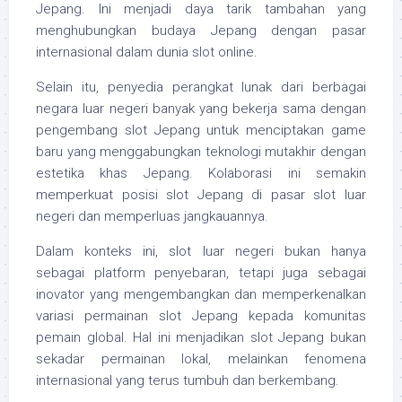
Jepang. Ini menjadi daya tarik tambahan yang
menghubungkan budaya Jepang dengan pasar
internasional dalam dunia slot online.
Selain itu, penyedia perangkat lunak dari berbagai
negara luar negeri banyak yang bekerja sama dengan
pengembang slot Jepang untuk menciptakan game
baru yang menggabungkan teknologi mutakhir dengan
estetika khas Jepang. Kolaborasi ini semakin
memperkuat posisi slot Jepang di pasar slot luar
negeri dan memperluas jangkauannya.
Dalam konteks ini, slot luar negeri bukan hanya
sebagai platform penyebaran, tetapi juga sebagai
inovator yang mengembangkan dan memperkenalkan
variasi permainan slot Jepang kepada komunitas
pemain global. Hal ini menjadikan slot Jepang bukan
sekadar permainan lokal, melainkan fenomena
internasional yang terus tumbuh dan berkembang.