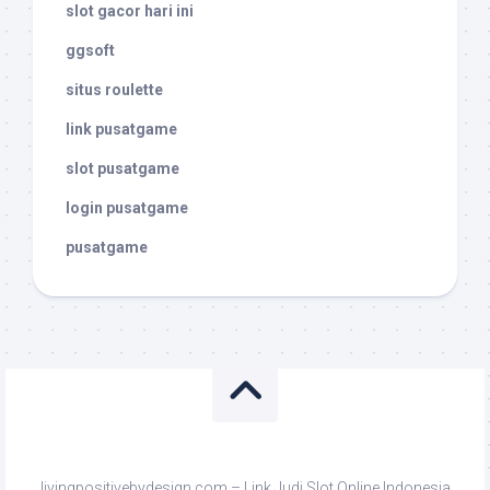
slot gacor hari ini
ggsoft
situs roulette
link pusatgame
slot pusatgame
login pusatgame
pusatgame
livingpositivebydesign.com – Link Judi Slot Online Indonesia