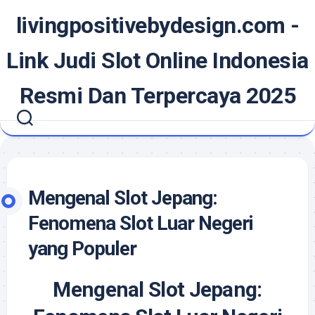
Skip
livingpositivebydesign.com -
to
content
Link Judi Slot Online Indonesia
Resmi Dan Terpercaya 2025
Mengenal Slot Jepang:
Fenomena Slot Luar Negeri
yang Populer
Mengenal Slot Jepang: