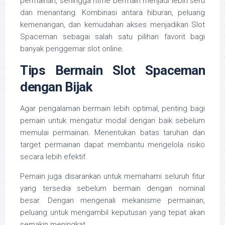
permainan, sehingga ritme bermain menjadi lebih seru
dan menantang. Kombinasi antara hiburan, peluang
kemenangan, dan kemudahan akses menjadikan Slot
Spaceman sebagai salah satu pilihan favorit bagi
banyak penggemar slot online.
Tips Bermain Slot Spaceman
dengan Bijak
Agar pengalaman bermain lebih optimal, penting bagi
pemain untuk mengatur modal dengan baik sebelum
memulai permainan. Menentukan batas taruhan dan
target permainan dapat membantu mengelola risiko
secara lebih efektif.
Pemain juga disarankan untuk memahami seluruh fitur
yang tersedia sebelum bermain dengan nominal
besar. Dengan mengenali mekanisme permainan,
peluang untuk mengambil keputusan yang tepat akan
semakin meningkat.