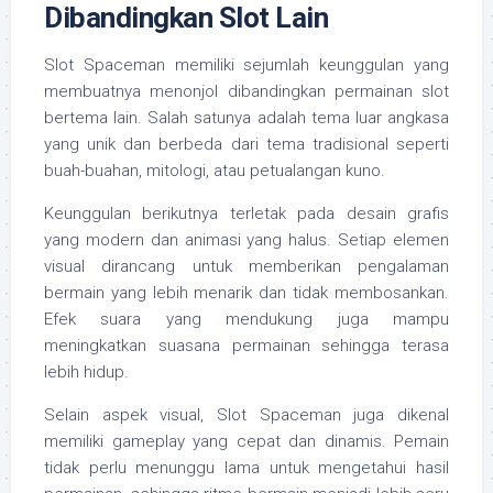
Dibandingkan Slot Lain
Slot Spaceman memiliki sejumlah keunggulan yang
membuatnya menonjol dibandingkan permainan slot
bertema lain. Salah satunya adalah tema luar angkasa
yang unik dan berbeda dari tema tradisional seperti
buah-buahan, mitologi, atau petualangan kuno.
Keunggulan berikutnya terletak pada desain grafis
yang modern dan animasi yang halus. Setiap elemen
visual dirancang untuk memberikan pengalaman
bermain yang lebih menarik dan tidak membosankan.
Efek suara yang mendukung juga mampu
meningkatkan suasana permainan sehingga terasa
lebih hidup.
Selain aspek visual, Slot Spaceman juga dikenal
memiliki gameplay yang cepat dan dinamis. Pemain
tidak perlu menunggu lama untuk mengetahui hasil