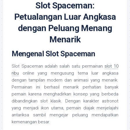
Slot Spaceman:
Petualangan Luar Angkasa
dengan Peluang Menang
Menarik
Mengenal Slot Spaceman
Slot Spaceman adalah salah satu permainan
slot 10
ribu
online yang mengusung tema luar angkasa
dengan tampilan modern dan animasi yang menarik.
Permainan ini berhasil menarik perhatian banyak
pemain karena menghadirkan konsep yang berbeda
dibandingkan slot klasik. Dengan karakter astronot
yang menjadi ikon utama, pemain diajak menjelajahi
antariksa sambil mengejar peluang mendapatkan
kemenangan besar.