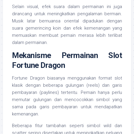
Selain visual, efek suara dalam permainan ini juga
dirancang untuk meningkatkan pengalaman bermain.
Musik latar bernuansa oriental dipadukan dengan
suara gemerincing koin dan efek kemenangan yang
memuaskan membuat pemain merasa lebih terlibat
dalam permainan.
Mekanisme Permainan Slot
Fortune Dragon
Fortune Dragon biasanya menggunakan format slot
klasik dengan beberapa gulungan (reels) dan garis
pembayaran (paylines) tertentu. Pemain hanya perlu
memutar gulungan dan mencocokkan simbol yang
sama pada garis pembayaran untuk mendapatkan
kemenangan.
Beberapa fitur tambahan seperti simbol wild dan
scatter sering disertakan untuk meningkatkan peluang