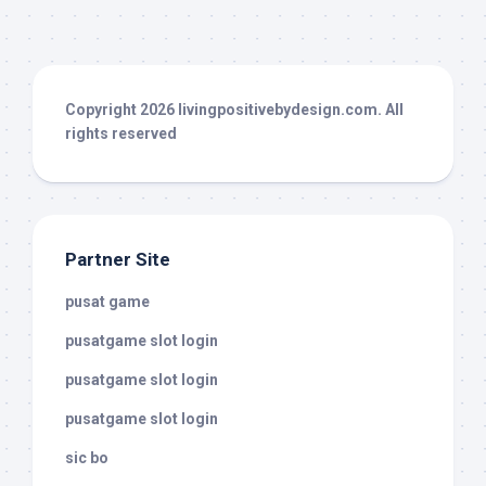
Copyright 2026
livingpositivebydesign.com
. All
rights reserved
Partner Site
pusat game
pusatgame slot login
pusatgame slot login
pusatgame slot login
sic bo