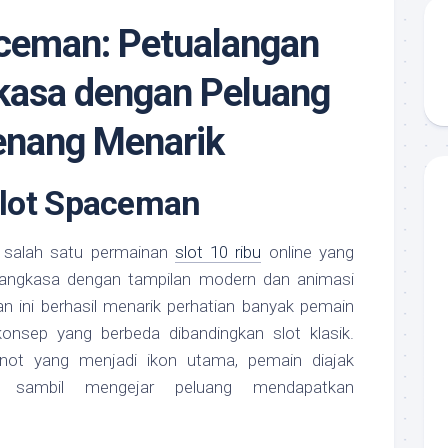
aceman: Petualangan
kasa dengan Peluang
nang Menarik
lot Spaceman
 salah satu permainan
slot 10 ribu
online yang
angkasa dengan tampilan modern dan animasi
n ini berhasil menarik perhatian banyak pemain
onsep yang berbeda dibandingkan slot klasik.
onot yang menjadi ikon utama, pemain diajak
ksa sambil mengejar peluang mendapatkan