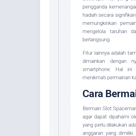
pengganda kemenangan 
hadiah secara signifikan
memungkinkan pemain
mengelola taruhan d
berlangsung.
Fitur lainnya adalah t
dimainkan dengan n
smartphone. Hal ini 
menikmati permainan ka
Cara Berma
Bermain Slot Spacema
agar dapat dipahami o
yang perlu dilakukan a
anggaran yang dimiliki