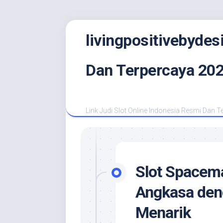
Skip
livingpositivebydes
to
content
Dan Terpercaya 20
Link Judi Slot Online Indonesia Resmi Dan 
Slot Spacem
Angkasa den
Menarik