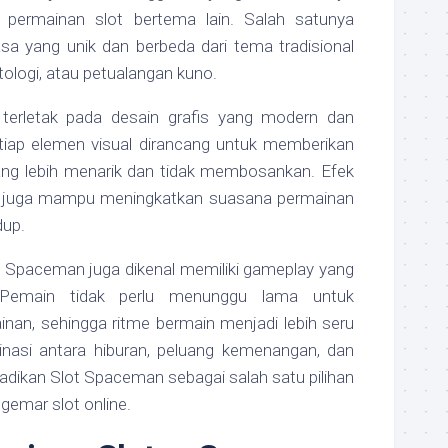
 permainan slot bertema lain. Salah satunya
sa yang unik dan berbeda dari tema tradisional
tologi, atau petualangan kuno.
 terletak pada desain grafis yang modern dan
tiap elemen visual dirancang untuk memberikan
ng lebih menarik dan tidak membosankan. Efek
 juga mampu meningkatkan suasana permainan
dup.
ot Spaceman juga dikenal memiliki gameplay yang
 Pemain tidak perlu menunggu lama untuk
inan, sehingga ritme bermain menjadi lebih seru
asi antara hiburan, peluang kemenangan, dan
ikan Slot Spaceman sebagai salah satu pilihan
gemar slot online.