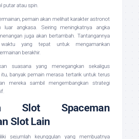
putar atau spin.
ermainan, pemain akan melihat karakter astronot
 luar angkasa. Seiring meningkatnya angka
emenangan juga akan bertambah. Tantangannya
 waktu yang tepat untuk mengamankan
rmainan berakhir.
akan suasana yang menegangkan sekaligus
 itu, banyak pemain merasa tertarik untuk terus
an mereka sambil mengembangkan strategi
f.
lan Slot Spaceman
n Slot Lain
iki sejumlah keunggulan yang membuatnya