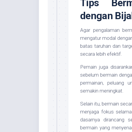
Tips Ber
dengan Bija
Agar pengalaman berma
mengatur modal dengan
batas taruhan dan tar
secara lebih efektif.
Pemain juga disaranka
sebelum bermain denga
permainan, peluang 
semakin meningkat.
Selain itu, bermain sec
menjaga fokus selama
dasarnya dirancang s
bermain yang menyenan