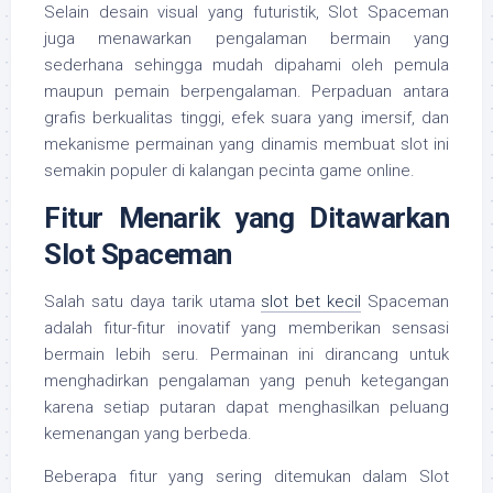
Selain desain visual yang futuristik, Slot Spaceman
juga menawarkan pengalaman bermain yang
sederhana sehingga mudah dipahami oleh pemula
maupun pemain berpengalaman. Perpaduan antara
grafis berkualitas tinggi, efek suara yang imersif, dan
mekanisme permainan yang dinamis membuat slot ini
semakin populer di kalangan pecinta game online.
Fitur Menarik yang Ditawarkan
Slot Spaceman
Salah satu daya tarik utama
slot bet kecil
Spaceman
adalah fitur-fitur inovatif yang memberikan sensasi
bermain lebih seru. Permainan ini dirancang untuk
menghadirkan pengalaman yang penuh ketegangan
karena setiap putaran dapat menghasilkan peluang
kemenangan yang berbeda.
Beberapa fitur yang sering ditemukan dalam Slot