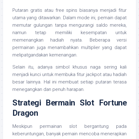
Putaran gratis atau free spins biasanya menjadi fitur
utama yang ditawarkan. Dalam mode ini, pemain dapat
memutar gulungan tanpa mengurangi saldo mereka,
namun tetap memiliki kesempatan untuk
memenangkan hadiah nyata. Beberapa versi
permainan juga menambahkan multiplier yang dapat
melipatgandakan kemenangan.
Selain itu, adanya simbol khusus naga sering kali
menjadi kunci untuk membuka fitur jackpot atau hadiah
besar lainnya. Hal ini membuat setiap putaran terasa
menegangkan dan penuh harapan.
Strategi Bermain Slot Fortune
Dragon
Meskipun permainan slot bergantung pada
keberuntungan, banyak pemain mencoba menerapkan