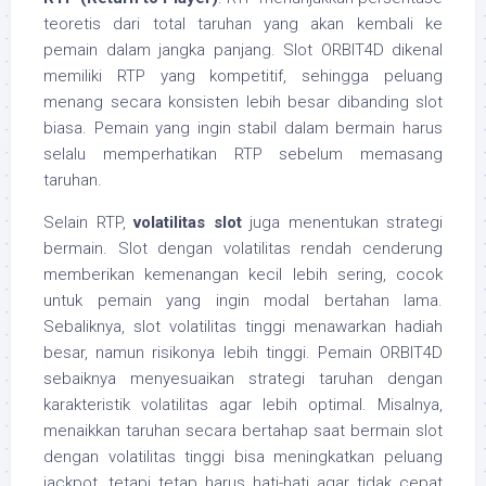
teoretis dari total taruhan yang akan kembali ke
pemain dalam jangka panjang. Slot ORBIT4D dikenal
memiliki RTP yang kompetitif, sehingga peluang
menang secara konsisten lebih besar dibanding slot
biasa. Pemain yang ingin stabil dalam bermain harus
selalu memperhatikan RTP sebelum memasang
taruhan.
Selain RTP,
volatilitas slot
juga menentukan strategi
bermain. Slot dengan volatilitas rendah cenderung
memberikan kemenangan kecil lebih sering, cocok
untuk pemain yang ingin modal bertahan lama.
Sebaliknya, slot volatilitas tinggi menawarkan hadiah
besar, namun risikonya lebih tinggi. Pemain ORBIT4D
sebaiknya menyesuaikan strategi taruhan dengan
karakteristik volatilitas agar lebih optimal. Misalnya,
menaikkan taruhan secara bertahap saat bermain slot
dengan volatilitas tinggi bisa meningkatkan peluang
jackpot, tetapi tetap harus hati-hati agar tidak cepat