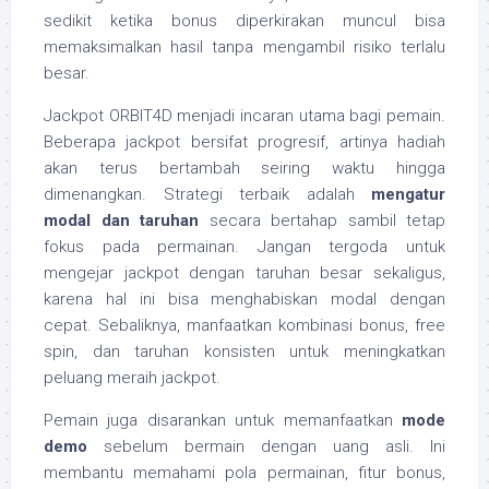
sedikit ketika bonus diperkirakan muncul bisa
memaksimalkan hasil tanpa mengambil risiko terlalu
besar.
Jackpot ORBIT4D menjadi incaran utama bagi pemain.
Beberapa jackpot bersifat progresif, artinya hadiah
akan terus bertambah seiring waktu hingga
dimenangkan. Strategi terbaik adalah
mengatur
modal dan taruhan
secara bertahap sambil tetap
fokus pada permainan. Jangan tergoda untuk
mengejar jackpot dengan taruhan besar sekaligus,
karena hal ini bisa menghabiskan modal dengan
cepat. Sebaliknya, manfaatkan kombinasi bonus, free
spin, dan taruhan konsisten untuk meningkatkan
peluang meraih jackpot.
Pemain juga disarankan untuk memanfaatkan
mode
demo
sebelum bermain dengan uang asli. Ini
membantu memahami pola permainan, fitur bonus,