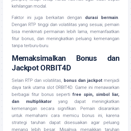
kehilangan modal.
Faktor ini juga berkaitan dengan
durasi bermain
.
Dengan RTP tinggi dan volatilitas yang sesuai, pemain
bisa menikmati permainan lebih lama, memanfaatkan
fitur bonus, dan meningkatkan peluang kemenangan
tanpa terburu-buru.
Memaksimalkan Bonus dan
Jackpot ORBIT4D
Selain RTP dan volatilitas,
bonus dan jackpot
menjadi
daya tarik utama slot ORBIT4D. Game ini menawarkan
berbagai fitur bonus seperti
free spin, simbol liar,
dan multiplikator
yang dapat meningkatkan
kemenangan secara signifikan. Pemain disarankan
untuk memahami cara memicu bonus ini, karena
strategi taruhan dapat disesuaikan agar peluang
menang lebih besar. Misalnya, menaikkan taruhan