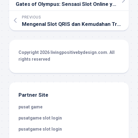
Gates of Olympus: Sensasi Slot Online yang Tak Boleh Dilewatkan
PREVIOUS
Mengenal Slot QRIS dan Kemudahan Transaksi Slot Deposit QRIS
Copyright 2026
livingpositivebydesign.com
. All
rights reserved
Partner Site
pusat game
pusatgame slot login
pusatgame slot login