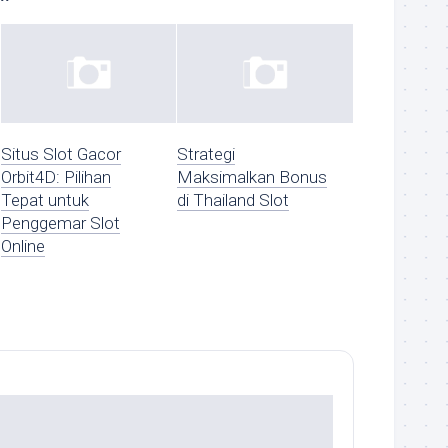
Situs Slot Gacor
Strategi
Orbit4D: Pilihan
Maksimalkan Bonus
Tepat untuk
di Thailand Slot
Penggemar Slot
Online