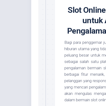
Slot Online
untuk 
Pengalama
Bagi para penggemar jud
hiburan utama yang ti
peluang besar untuk m
sebagai salah satu pl
pengalaman bermain sl
berbagai fitur menarik
pelanggan yang responsi
yang mencari pengalama
akan mengulas mengap
dalam bermain slot onli