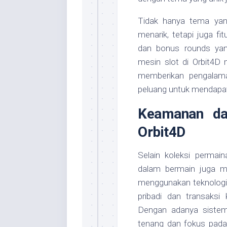
Tidak hanya tema yan
menarik, tetapi juga fit
dan bonus rounds ya
mesin slot di Orbit4D m
memberikan pengalama
peluang untuk mendapat
Keamanan da
Orbit4D
Selain koleksi perma
dalam bermain juga men
menggunakan teknologi
pribadi dan transaksi
Dengan adanya siste
tenang dan fokus pad