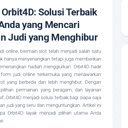
 Orbit4D: Solusi Terbaik
Anda yang Mencari
n Judi yang Menghibur
i online, bermain slot telah menjadi salah satu
dak hanya menyenangkan tetapi juga memberikan
emenangkan hadiah menggiurkan. Orbit4D hadir
atform judi online terkemuka yang menawarkan
ot yang berbeda dan lebih menghibur. Dengan
, pilihan permainan yang beragam, dan layanan
f, Orbit4D menjadi solusi terbaik bagi siapa saja
n judi yang seru dan menguntungkan. Artikel ini
a Orbit4D layak menjadi pilihan utama Anda
ne.