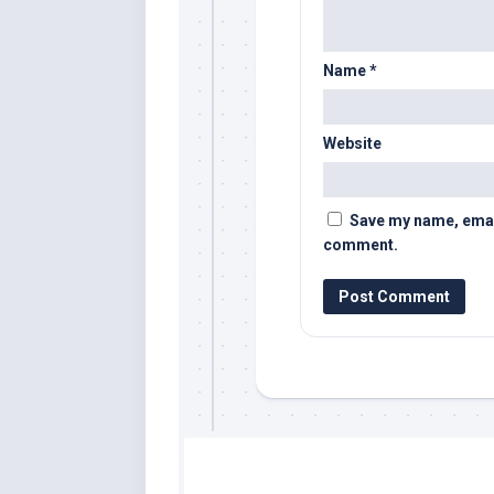
Name
*
Website
Save my name, email,
comment.