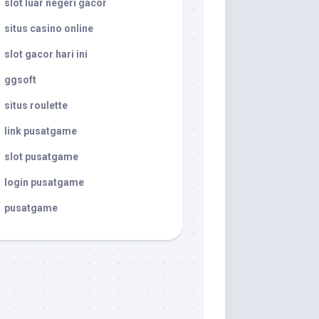
slot luar negeri gacor
situs casino online
slot gacor hari ini
ggsoft
situs roulette
link pusatgame
slot pusatgame
login pusatgame
pusatgame