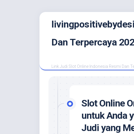
Skip
livingpositivebydes
to
content
Dan Terpercaya 20
Link Judi Slot Online Indonesia Resmi Dan 
Slot Online O
untuk Anda 
Judi yang M