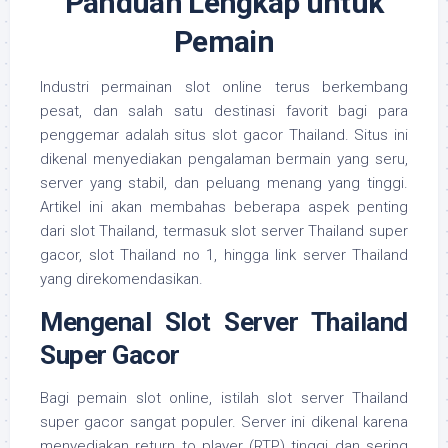
Panduan Lengkap untuk
Pemain
Industri permainan slot online terus berkembang
pesat, dan salah satu destinasi favorit bagi para
penggemar adalah situs slot gacor Thailand. Situs ini
dikenal menyediakan pengalaman bermain yang seru,
server yang stabil, dan peluang menang yang tinggi.
Artikel ini akan membahas beberapa aspek penting
dari slot Thailand, termasuk slot server Thailand super
gacor, slot Thailand no 1, hingga link server Thailand
yang direkomendasikan.
Mengenal Slot Server Thailand
Super Gacor
Bagi pemain slot online, istilah slot server Thailand
super gacor sangat populer. Server ini dikenal karena
menyediakan return to player (RTP) tinggi dan sering