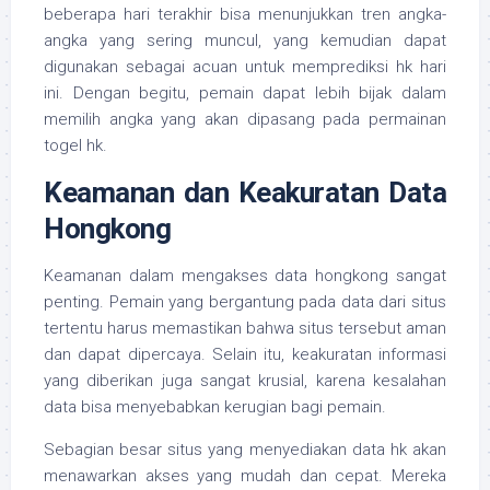
beberapa hari terakhir bisa menunjukkan tren angka-
angka yang sering muncul, yang kemudian dapat
digunakan sebagai acuan untuk memprediksi hk hari
ini. Dengan begitu, pemain dapat lebih bijak dalam
memilih angka yang akan dipasang pada permainan
togel hk.
Keamanan dan Keakuratan Data
Hongkong
Keamanan dalam mengakses data hongkong sangat
penting. Pemain yang bergantung pada data dari situs
tertentu harus memastikan bahwa situs tersebut aman
dan dapat dipercaya. Selain itu, keakuratan informasi
yang diberikan juga sangat krusial, karena kesalahan
data bisa menyebabkan kerugian bagi pemain.
Sebagian besar situs yang menyediakan data hk akan
menawarkan akses yang mudah dan cepat. Mereka