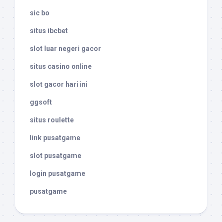
sic bo
situs ibcbet
slot luar negeri gacor
situs casino online
slot gacor hari ini
ggsoft
situs roulette
link pusatgame
slot pusatgame
login pusatgame
pusatgame