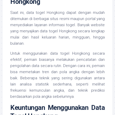
Hongkong
Saat ini, data togel Hongkong dapat dengan mudah
ditemukan di berbagai situs resmi maupun portal yang
menyediakan layanan informasi togel. Banyak website
yang menyajikan data togel Hongkong secara lengkap
mulai dari hasil keluaran harian, mingguan, hingga
bulanan.
Untuk menggunakan data togel Hongkong secara
efektif, pemain biasanya melakukan pencatatan dan
pengolahan data secara rutin. Dengan cara ini, pemain
bisa memetakan tren dan pola angka dengan lebih
baik. Beberapa teknik yang sering digunakan antara
lain analisa statistik sederhana, seperti melihat
frekuensi kemunculan angka, dan teknik prediksi
berdasarkan pola angka sebelumnya.
Keuntungan Menggunakan Data