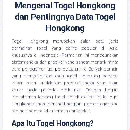
Mengenal Togel Hongkong
dan Pentingnya Data Togel
Hongkong
Togel Hongkong merupakan salah satu jenis
permainan togel yang paling populer di Asia,
khususnya di Indonesia. Permainan ini menggunakan
sistem angka dan prediksi yang sangat menarik minat
para penggemar judi
pengeluaran hk
. Banyak pemain
yang mengandalkan data togel Hongkong sebagai
dasar dalam melakukan prediksi angka yang akan
keluar pada periode berikutnya. Dengan begitu,
pemahaman tentang togel Hongkong dan data togel
Hongkong sangat penting bagi para pemain agar bisa
bermain secara lebih terarah dan efektif.
Apa Itu Togel Hongkong?