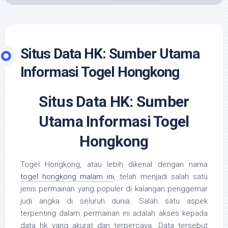
Situs Data HK: Sumber Utama
Informasi Togel Hongkong
Situs Data HK: Sumber
Utama Informasi Togel
Hongkong
Togel Hongkong, atau lebih dikenal dengan nama
togel hongkong malam ini
, telah menjadi salah satu
jenis permainan yang populer di kalangan penggemar
judi angka di seluruh dunia. Salah satu aspek
terpenting dalam permainan ini adalah akses kepada
data hk yang akurat dan terpercaya. Data tersebut