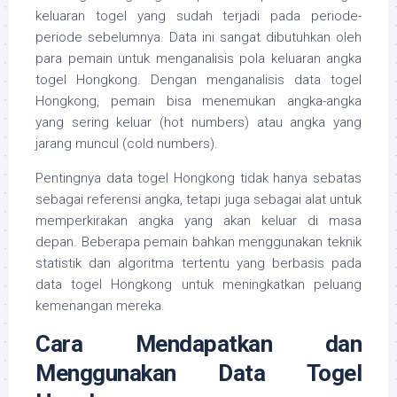
keluaran togel yang sudah terjadi pada periode-
periode sebelumnya. Data ini sangat dibutuhkan oleh
para pemain untuk menganalisis pola keluaran angka
togel Hongkong. Dengan menganalisis data togel
Hongkong, pemain bisa menemukan angka-angka
yang sering keluar (hot numbers) atau angka yang
jarang muncul (cold numbers).
Pentingnya data togel Hongkong tidak hanya sebatas
sebagai referensi angka, tetapi juga sebagai alat untuk
memperkirakan angka yang akan keluar di masa
depan. Beberapa pemain bahkan menggunakan teknik
statistik dan algoritma tertentu yang berbasis pada
data togel Hongkong untuk meningkatkan peluang
kemenangan mereka.
Cara Mendapatkan dan
Menggunakan Data Togel