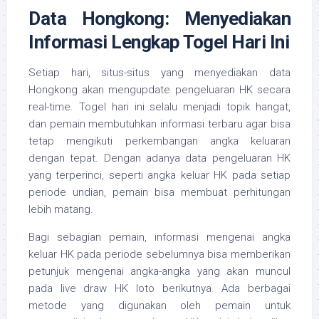
Data Hongkong: Menyediakan
Informasi Lengkap Togel Hari Ini
Setiap hari, situs-situs yang menyediakan data
Hongkong akan mengupdate pengeluaran HK secara
real-time. Togel hari ini selalu menjadi topik hangat,
dan pemain membutuhkan informasi terbaru agar bisa
tetap mengikuti perkembangan angka keluaran
dengan tepat. Dengan adanya data pengeluaran HK
yang terperinci, seperti angka keluar HK pada setiap
periode undian, pemain bisa membuat perhitungan
lebih matang.
Bagi sebagian pemain, informasi mengenai angka
keluar HK pada periode sebelumnya bisa memberikan
petunjuk mengenai angka-angka yang akan muncul
pada live draw HK loto berikutnya. Ada berbagai
metode yang digunakan oleh pemain untuk