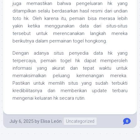
juga memastikan bahwa pengeluaran hk yang
ditampilkan selalu berdasarkan hasil resmi dari undian
toto hk. Oleh karena itu, pemain bisa merasa lebih
yakin ketika menggunakan data dari situs-situs
tersebut untuk merencanakan langkah mereka
berikutnya dalam permainan togel hongkong.
Dengan adanya situs penyedia data hk yang
terpercaya, pemain togel hk dapat memperoleh
informasi yang akurat dan tepat waktu untuk
memaksimalkan peluang kemenangan mereka.
Pastikan untuk memilih situs yang sudah terbukti
kredibilitasnya dan memberikan update terbaru
mengenai keluaran hk secara rutin.
July 6, 2025
by
Elisa León
Uncategorized
0