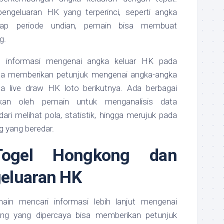
ngeluaran HK yang terperinci, seperti angka
iap periode undian, pemain bisa membuat
g.
, informasi mengenai angka keluar HK pada
sa memberikan petunjuk mengenai angka-angka
 live draw HK loto berikutnya. Ada berbagai
kan oleh pemain untuk menganalisis data
ari melihat pola, statistik, hingga merujuk pada
 yang beredar.
Togel Hongkong dan
eluaran HK
ain mencari informasi lebih lanjut mengenai
ng yang dipercaya bisa memberikan petunjuk