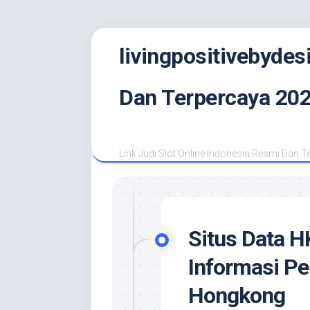
Skip
livingpositivebydes
to
content
Dan Terpercaya 20
Link Judi Slot Online Indonesia Resmi Dan 
Situs Data H
Informasi Pe
Hongkong