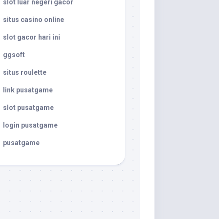
slot luar negeri gacor
situs casino online
slot gacor hari ini
ggsoft
situs roulette
link pusatgame
slot pusatgame
login pusatgame
pusatgame