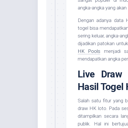
sangat populer di In
angka-angka yang akan k
Dengan adanya data Ho
togel bisa mendapatkan
sering keluar, angka-an
dijadikan patokan untuk 
HK Pools
menjadi sa
mendapatkan angka pen
Live Draw 
Hasil Toge
Salah satu fitur yang b
draw HK loto. Pada sesi
ditampilkan secara la
publik. Hal ini bert