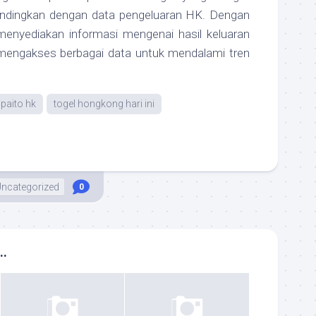
sandingkan dengan data pengeluaran HK. Dengan
menyediakan informasi mengenai hasil keluaran
mengakses berbagai data untuk mendalami tren
paito hk
togel hongkong hari ini
ncategorized
0
..