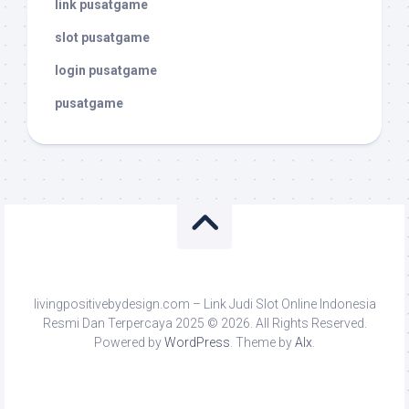
link pusatgame
slot pusatgame
login pusatgame
pusatgame
livingpositivebydesign.com – Link Judi Slot Online Indonesia
Resmi Dan Terpercaya 2025 © 2026. All Rights Reserved.
Powered by
WordPress
. Theme by
Alx
.