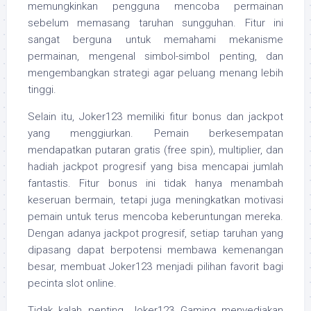
memungkinkan pengguna mencoba permainan
sebelum memasang taruhan sungguhan. Fitur ini
sangat berguna untuk memahami mekanisme
permainan, mengenal simbol-simbol penting, dan
mengembangkan strategi agar peluang menang lebih
tinggi.
Selain itu, Joker123 memiliki fitur bonus dan jackpot
yang menggiurkan. Pemain berkesempatan
mendapatkan putaran gratis (free spin), multiplier, dan
hadiah jackpot progresif yang bisa mencapai jumlah
fantastis. Fitur bonus ini tidak hanya menambah
keseruan bermain, tetapi juga meningkatkan motivasi
pemain untuk terus mencoba keberuntungan mereka.
Dengan adanya jackpot progresif, setiap taruhan yang
dipasang dapat berpotensi membawa kemenangan
besar, membuat Joker123 menjadi pilihan favorit bagi
pecinta slot online.
Tidak kalah penting, Joker123 Gaming menyediakan