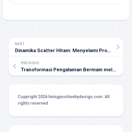
NEXT
Dinamika Scatter Hitam: Menyelami Proses Interaksi Cahaya dengan Material Berwarna Gelap
PREVIOUS
Transformasi Pengalaman Bermain melalui Teknologi Slot Online GGSoft
Copyright 2026
livingpositivebydesign.com
. All
rights reserved