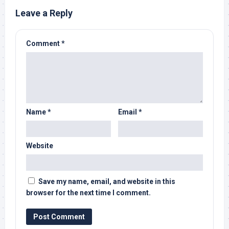
Leave a Reply
Comment
*
Name
*
Email
*
Website
Save my name, email, and website in this
browser for the next time I comment.