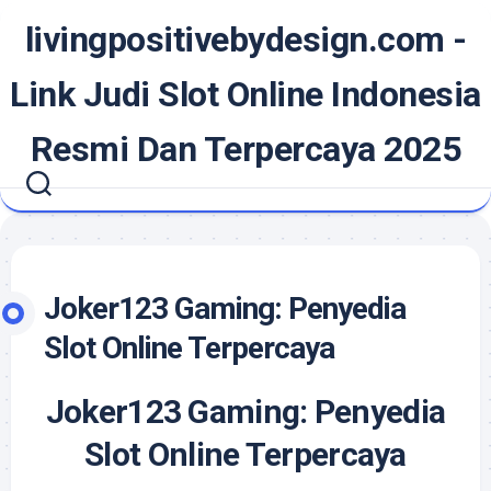
Skip
livingpositivebydesign.com -
to
content
Link Judi Slot Online Indonesia
Resmi Dan Terpercaya 2025
Joker123 Gaming: Penyedia
Slot Online Terpercaya
Joker123 Gaming: Penyedia
Slot Online Terpercaya