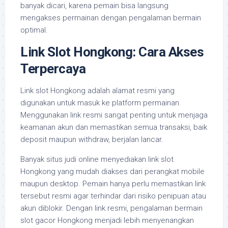
banyak dicari, karena pemain bisa langsung
mengakses permainan dengan pengalaman bermain
optimal.
Link Slot Hongkong: Cara Akses
Terpercaya
Link slot Hongkong adalah alamat resmi yang
digunakan untuk masuk ke platform permainan.
Menggunakan link resmi sangat penting untuk menjaga
keamanan akun dan memastikan semua transaksi, baik
deposit maupun withdraw, berjalan lancar.
Banyak situs judi online menyediakan link slot
Hongkong yang mudah diakses dari perangkat mobile
maupun desktop. Pemain hanya perlu memastikan link
tersebut resmi agar terhindar dari risiko penipuan atau
akun diblokir. Dengan link resmi, pengalaman bermain
slot gacor Hongkong menjadi lebih menyenangkan