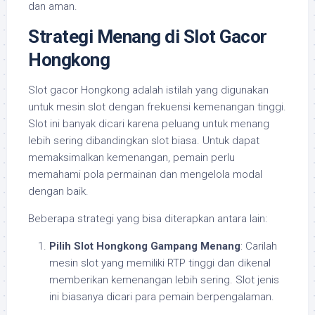
dan aman.
Strategi Menang di Slot Gacor
Hongkong
Slot gacor Hongkong adalah istilah yang digunakan
untuk mesin slot dengan frekuensi kemenangan tinggi.
Slot ini banyak dicari karena peluang untuk menang
lebih sering dibandingkan slot biasa. Untuk dapat
memaksimalkan kemenangan, pemain perlu
memahami pola permainan dan mengelola modal
dengan baik.
Beberapa strategi yang bisa diterapkan antara lain:
Pilih Slot Hongkong Gampang Menang
: Carilah
mesin slot yang memiliki RTP tinggi dan dikenal
memberikan kemenangan lebih sering. Slot jenis
ini biasanya dicari para pemain berpengalaman.