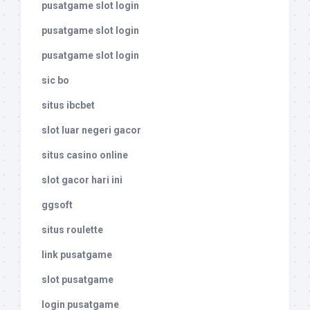
pusatgame slot login
pusatgame slot login
pusatgame slot login
sic bo
situs ibcbet
slot luar negeri gacor
situs casino online
slot gacor hari ini
ggsoft
situs roulette
link pusatgame
slot pusatgame
login pusatgame