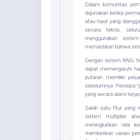
Dalam komunitas pema
digunakan ketika perma
atau hasil yang diang
secara teknis, selu
menggunakan siste
memastikan bahwa setia
Dengan sistem RNG, tid
dapat memengaruhi hasi
putaran memiliki pel
sebelumnya. Persepsi “g
yang secara alami terja
Salah satu fitur yan
sistem multiplier a
meningkatkan nilai k
memberikan variasi pen