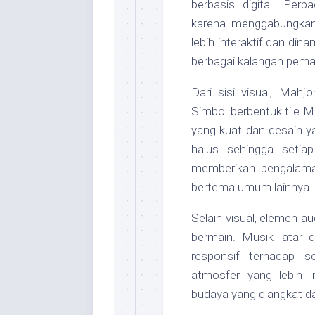
berbasis digital. Per
karena menggabungkan
lebih interaktif dan din
berbagai kalangan pema
Dari sisi visual, Mah
Simbol berbentuk tile 
yang kuat dan desain y
halus sehingga setiap 
memberikan pengalaman
bertema umum lainnya.
Selain visual, elemen a
bermain. Musik latar 
responsif terhadap s
atmosfer yang lebih 
budaya yang diangkat d