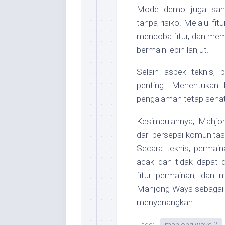
Mode demo juga san
tanpa risiko. Melalui fi
mencoba fitur, dan me
bermain lebih lanjut.
Selain aspek teknis,
penting. Menentukan
pengalaman tetap sehat 
Kesimpulannya, Mahjong
dari persepsi komunita
Secara teknis, permai
acak dan tidak dapat d
fitur permainan, dan
Mahjong Ways sebagai hi
menyenangkan.