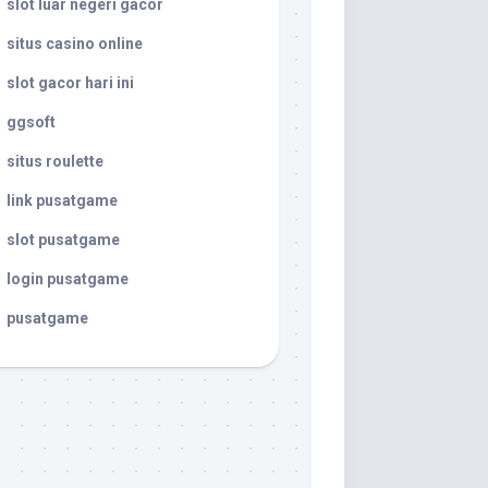
slot luar negeri gacor
situs casino online
slot gacor hari ini
ggsoft
situs roulette
link pusatgame
slot pusatgame
login pusatgame
pusatgame