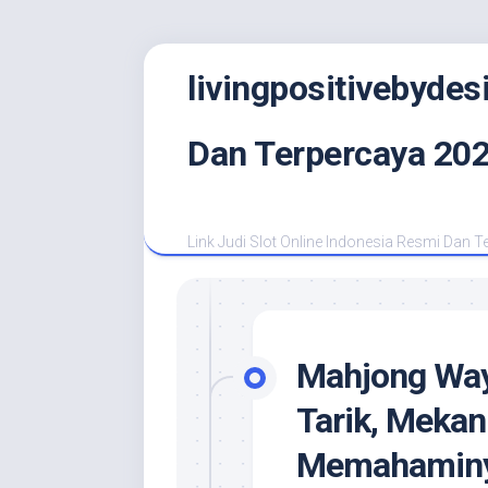
Skip
livingpositivebydes
to
content
Dan Terpercaya 20
Link Judi Slot Online Indonesia Resmi Dan 
Mahjong Way
Tarik, Mekan
Memahaminya