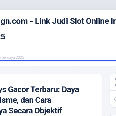
ign.com - Link Judi Slot Online
25
Terpercaya 2025
s Gacor Terbaru: Daya
isme, dan Cara
 Secara Objektif