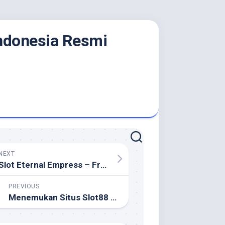
 Indonesia Resmi
NEXT
Slot Eternal Empress – Freeze Time – Freeze Time
PREVIOUS
Menemukan Situs Slot88 Resmi dan Terpercaya untuk Kemenangan Maksimal