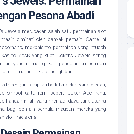
r’s Jewels: Permainan
dengan Pesona Abadi
’s Jewels merupakan salah satu permainan slot
i masih diminati oleh banyak pemain. Game ini
n sederhana, mekanisme permainan yang mudah
 kasino klasik yang kuat. Joker’s Jewels sering
pemain yang menginginkan pengalaman bermain
rlalu rumit namun tetap menghibur.
hadir dengan tampilan berlatar gelap yang elegan,
l-simbol kartu remi seperti Joker, Ace, King,
erhanaan inilah yang menjadi daya tarik utama
tama bagi pemain pemula maupun mereka yang
 slot tradisional.
 Desain Permainan