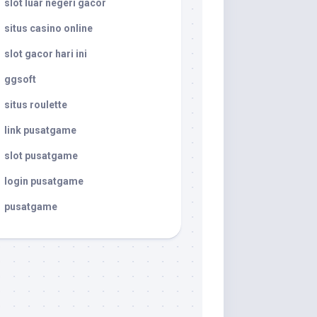
slot luar negeri gacor
situs casino online
slot gacor hari ini
ggsoft
situs roulette
link pusatgame
slot pusatgame
login pusatgame
pusatgame