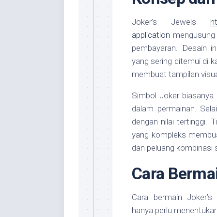
Joker’s Jewels
h
application
mengusung ko
pembayaran. Desain in
yang sering ditemui di 
membuat tampilan visua
Simbol Joker biasanya 
dalam permainan. Selain
dengan nilai tertinggi.
yang kompleks membuat
dan peluang kombinasi 
Cara Bermai
Cara bermain Joker’s
hanya perlu menentukan