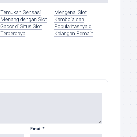
Temukan Sensasi
Mengenal Slot
Menang dengan Slot
Kamboja dan
Gacor di Situs Slot
Popularitasnya di
Terpercaya
Kalangan Pemain
Email
*