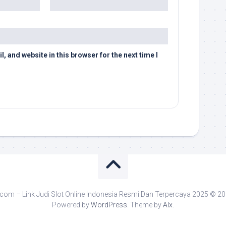
 and website in this browser for the next time I
.com – Link Judi Slot Online Indonesia Resmi Dan Terpercaya 2025 © 202
Powered by
WordPress
. Theme by
Alx
.