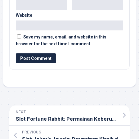
Website
Save my name, email, and website in this
browser for the next time I comment.
NEXT
Slot Fortune Rabbit: Permainan Keberuntungan dengan Nuansa Imlek
PREVIOUS