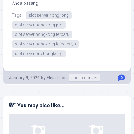
Anda pasang.
Tags:
slot server hongkong
slot server hongkong pro
slot server hongkong terbaru
slot server hongkong terpercaya
slot server pro hongkong
January 9, 2026
by
Elisa León
Uncategorized
0
You may also like...