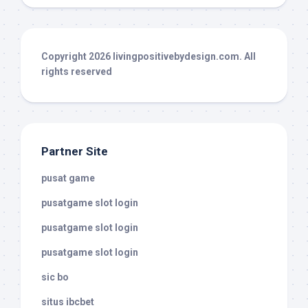
Copyright 2026
livingpositivebydesign.com
. All
rights reserved
Partner Site
pusat game
pusatgame slot login
pusatgame slot login
pusatgame slot login
sic bo
situs ibcbet