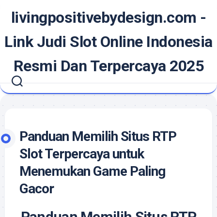
Skip
livingpositivebydesign.com -
to
content
Link Judi Slot Online Indonesia
Resmi Dan Terpercaya 2025
Panduan Memilih Situs RTP
Slot Terpercaya untuk
Menemukan Game Paling
Gacor
Panduan Memilih Situs RTP