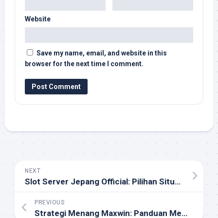
Website
Save my name, email, and website in this
browser for the next time I comment.
NEXT
Slot Server Jepang Official: Pilihan Situs Terpercaya dengan Winrate Tertinggi
PREVIOUS
Strategi Menang Maxwin: Panduan Memilih Game di Situs Slot Pragmatic Terbaik