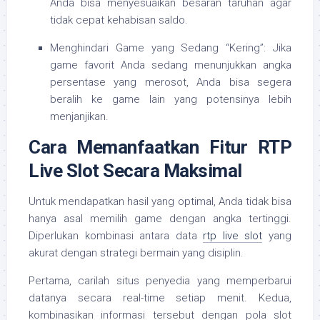
Anda bisa menyesuaikan besaran taruhan agar
tidak cepat kehabisan saldo.
Menghindari Game yang Sedang “Kering”: Jika
game favorit Anda sedang menunjukkan angka
persentase yang merosot, Anda bisa segera
beralih ke game lain yang potensinya lebih
menjanjikan.
Cara Memanfaatkan Fitur RTP
Live Slot Secara Maksimal
Untuk mendapatkan hasil yang optimal, Anda tidak bisa
hanya asal memilih game dengan angka tertinggi.
Diperlukan kombinasi antara data
rtp live slot
yang
akurat dengan strategi bermain yang disiplin.
Pertama, carilah situs penyedia yang memperbarui
datanya secara
real-time
setiap menit. Kedua,
kombinasikan informasi tersebut dengan pola slot