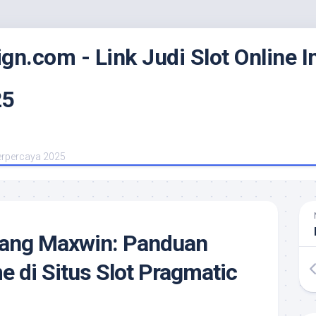
ign.com - Link Judi Slot Online
25
Terpercaya 2025
nang Maxwin: Panduan
 di Situs Slot Pragmatic