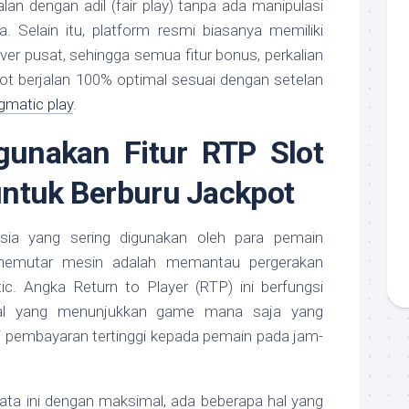
lan dengan adil (
fair play
) tanpa ada manipulasi
a. Selain itu, platform resmi biasanya memiliki
ver pusat, sehingga semua fitur bonus, perkalian
pot berjalan 100% optimal sesuai dengan setelan
agmatic play
.
unakan Fitur RTP Slot
untuk Berburu Jackpot
asia yang sering digunakan oleh para pemain
 memutar mesin adalah memantau pergerakan
tic. Angka
Return to Player
(RTP) ini berfungsi
sual yang menunjukkan game mana saja yang
i pembayaran tertinggi kepada pemain pada jam-
ta ini dengan maksimal, ada beberapa hal yang