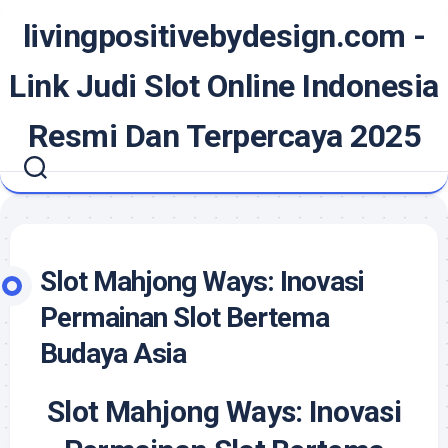
Skip
livingpositivebydesign.com -
to
content
Link Judi Slot Online Indonesia
Resmi Dan Terpercaya 2025
Slot Mahjong Ways: Inovasi
Permainan Slot Bertema
Budaya Asia
Slot Mahjong Ways: Inovasi