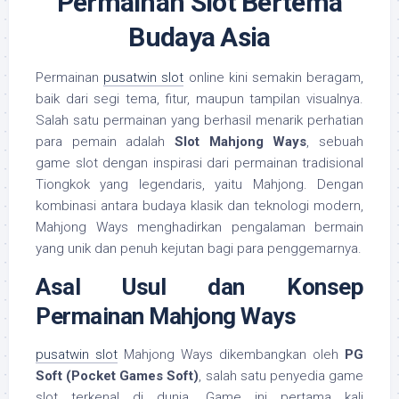
Permainan Slot Bertema
Budaya Asia
Permainan
pusatwin slot
online kini semakin beragam,
baik dari segi tema, fitur, maupun tampilan visualnya.
Salah satu permainan yang berhasil menarik perhatian
para pemain adalah
Slot Mahjong Ways
, sebuah
game slot dengan inspirasi dari permainan tradisional
Tiongkok yang legendaris, yaitu Mahjong. Dengan
kombinasi antara budaya klasik dan teknologi modern,
Mahjong Ways menghadirkan pengalaman bermain
yang unik dan penuh kejutan bagi para penggemarnya.
Asal Usul dan Konsep
Permainan Mahjong Ways
pusatwin slot
Mahjong Ways dikembangkan oleh
PG
Soft (Pocket Games Soft)
, salah satu penyedia game
slot terkenal di dunia. Game ini pertama kali