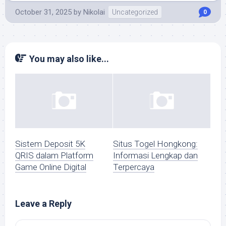
October 31, 2025
by
Nikolai
Uncategorized
0
You may also like...
Sistem Deposit 5K
Situs Togel Hongkong:
QRIS dalam Platform
Informasi Lengkap dan
Game Online Digital
Terpercaya
Leave a Reply