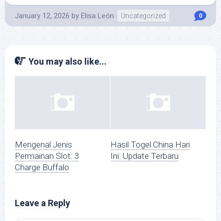
January 12, 2026
by
Elisa León
Uncategorized
0
You may also like...
Mengenal Jenis
Hasil Togel China Hari
Permainan Slot: 3
Ini: Update Terbaru
Charge Buffalo
Leave a Reply