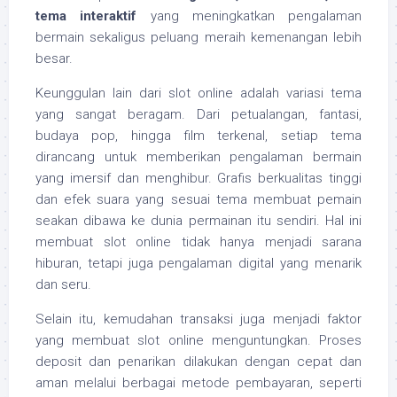
tema interaktif
yang meningkatkan pengalaman
bermain sekaligus peluang meraih kemenangan lebih
besar.
Keunggulan lain dari slot online adalah variasi tema
yang sangat beragam. Dari petualangan, fantasi,
budaya pop, hingga film terkenal, setiap tema
dirancang untuk memberikan pengalaman bermain
yang imersif dan menghibur. Grafis berkualitas tinggi
dan efek suara yang sesuai tema membuat pemain
seakan dibawa ke dunia permainan itu sendiri. Hal ini
membuat slot online tidak hanya menjadi sarana
hiburan, tetapi juga pengalaman digital yang menarik
dan seru.
Selain itu, kemudahan transaksi juga menjadi faktor
yang membuat slot online menguntungkan. Proses
deposit dan penarikan dilakukan dengan cepat dan
aman melalui berbagai metode pembayaran, seperti