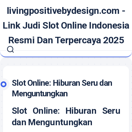
Skip
livingpositivebydesign.com -
to
content
Link Judi Slot Online Indonesia
Resmi Dan Terpercaya 2025
Slot Online: Hiburan Seru dan
Menguntungkan
Slot Online: Hiburan Seru
dan Menguntungkan