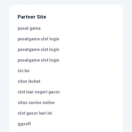
Partner Site
pusat game
pusatgame slot login
pusatgame slot login
pusatgame slot login
sic bo
situs ibcbet
slot luar negeri gacor
situs casino online
slot gacor hari ini
ggsoft