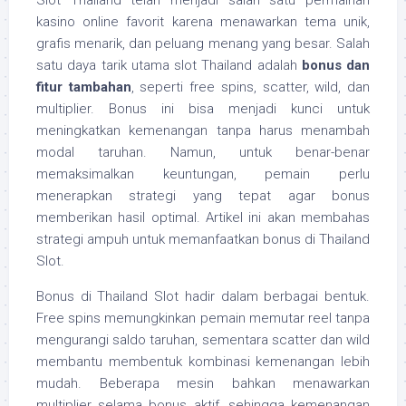
Slot Thailand telah menjadi salah satu permainan
kasino online favorit karena menawarkan tema unik,
grafis menarik, dan peluang menang yang besar. Salah
satu daya tarik utama slot Thailand adalah
bonus dan
fitur tambahan
, seperti free spins, scatter, wild, dan
multiplier. Bonus ini bisa menjadi kunci untuk
meningkatkan kemenangan tanpa harus menambah
modal taruhan. Namun, untuk benar-benar
memaksimalkan keuntungan, pemain perlu
menerapkan strategi yang tepat agar bonus
memberikan hasil optimal. Artikel ini akan membahas
strategi ampuh untuk memanfaatkan bonus di Thailand
Slot.
Bonus di Thailand Slot hadir dalam berbagai bentuk.
Free spins memungkinkan pemain memutar reel tanpa
mengurangi saldo taruhan, sementara scatter dan wild
membantu membentuk kombinasi kemenangan lebih
mudah. Beberapa mesin bahkan menawarkan
multiplier selama bonus aktif, sehingga kemenangan