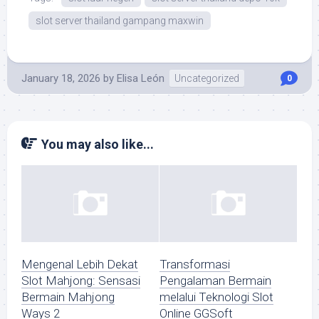
slot server thailand gampang maxwin
January 18, 2026
by
Elisa León
Uncategorized
0
You may also like...
Mengenal Lebih Dekat
Transformasi
Slot Mahjong: Sensasi
Pengalaman Bermain
Bermain Mahjong
melalui Teknologi Slot
Ways 2
Online GGSoft